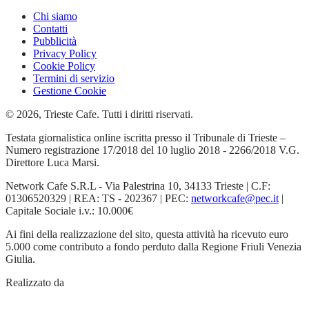
Chi siamo
Contatti
Pubblicità
Privacy Policy
Cookie Policy
Termini di servizio
Gestione Cookie
© 2026, Trieste Cafe. Tutti i diritti riservati.
Testata giornalistica online iscritta presso il Tribunale di Trieste –
Numero registrazione 17/2018 del 10 luglio 2018 - 2266/2018 V.G.
Direttore Luca Marsi.
Network Cafe S.R.L - Via Palestrina 10, 34133 Trieste | C.F:
01306520329 | REA: TS - 202367 | PEC:
networkcafe@pec.it
|
Capitale Sociale i.v.: 10.000€
Ai fini della realizzazione del sito, questa attività ha ricevuto euro
5.000 come contributo a fondo perduto dalla Regione Friuli Venezia
Giulia.
Realizzato da