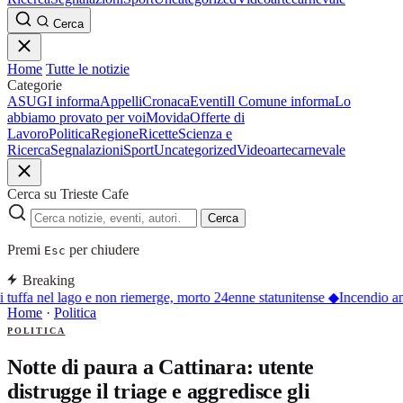
Cerca
Home
Tutte le notizie
Categorie
ASUGI informa
Appelli
Cronaca
Eventi
Il Comune informa
Lo
abbiamo provato per voi
Movida
Offerte di
Lavoro
Politica
Regione
Ricette
Scienza e
Ricerca
Segnalazioni
Sport
Uncategorized
Video
arte
carnevale
Cerca su Trieste Cafe
Cerca
Premi
per chiudere
Esc
Breaking
 tuffa nel lago e non riemerge, morto 24enne statunitense
◆
Incendio an
Home
·
Politica
POLITICA
Notte di paura a Cattinara: utente
distrugge il triage e aggredisce gli