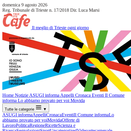
domenica 9 agosto 2026
Reg. Tribunale di Trieste n. 17/2018
Dir. Luca Marsi
Il meglio di Trieste ogni giorno
Home
Notizie
ASUGI informa
Appelli
Cronaca
Eventi
Il Comune
informa
Lo abbiamo provato per voi
Movida
Tutte le categorie
▼
ASUGI informa
Appelli
Cronaca
Eventi
Il Comune informa
Lo
abbiamo provato per voi
Movida
Offerte di
Lavoro
Politica
Regione
Ricette
Scienza e
Ricerca
Segnalazioni
Sport
Uncategorized
Video
arte
carnevale