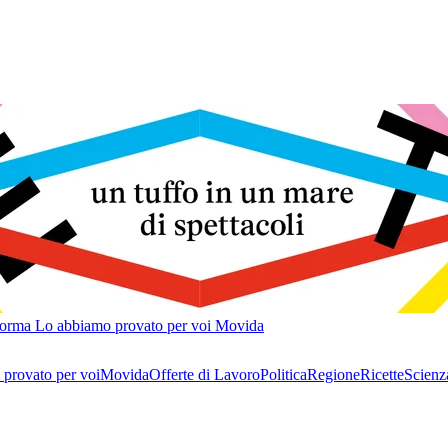
forma
Lo abbiamo provato per voi
Movida
provato per voi
Movida
Offerte di Lavoro
Politica
Regione
Ricette
Scienz