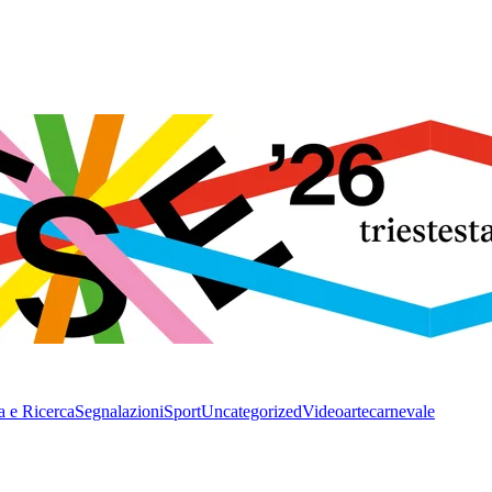
a e Ricerca
Segnalazioni
Sport
Uncategorized
Video
arte
carnevale