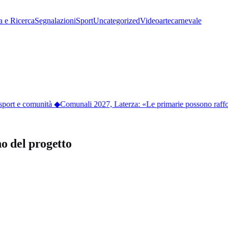
a e Ricerca
Segnalazioni
Sport
Uncategorized
Video
arte
carnevale
port e comunità
◆
Comunali 2027, Laterza: «Le primarie possono rafforza
o del progetto