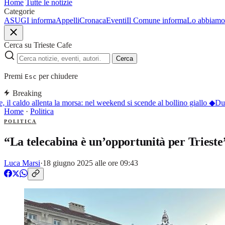
Home
Tutte le notizie
Categorie
ASUGI informa
Appelli
Cronaca
Eventi
Il Comune informa
Lo abbiamo 
Cerca su Trieste Cafe
Cerca
Premi
per chiudere
Esc
Breaking
 il caldo allenta la morsa: nel weekend si scende al bollino giallo
◆
Duino
Home
·
Politica
POLITICA
“La telecabina è un’opportunità per Trieste
Luca Marsi
·
18 giugno 2025 alle ore 09:43