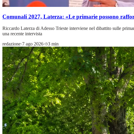
Comunali 2027, Laterza: «Le primarie possono rafforz
Riccardo Laterza di Adesso Trieste interviene nel dibattito sulle primar
una recente intervista
redazione
·
7 ago 2026
·
3 min