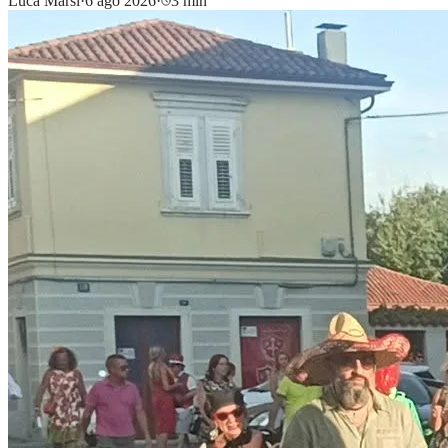
Luca Marsi
·
6 ago 2026
·
3 min