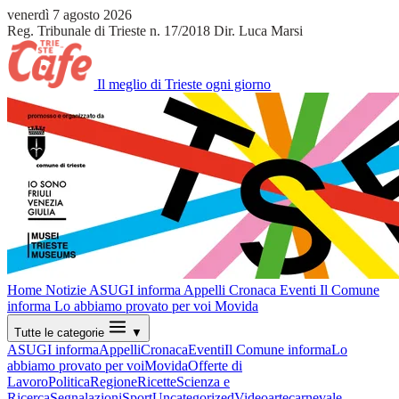
venerdì 7 agosto 2026
Reg. Tribunale di Trieste n. 17/2018
Dir. Luca Marsi
Il meglio di Trieste ogni giorno
Home
Notizie
ASUGI informa
Appelli
Cronaca
Eventi
Il Comune
informa
Lo abbiamo provato per voi
Movida
Tutte le categorie
▼
ASUGI informa
Appelli
Cronaca
Eventi
Il Comune informa
Lo
abbiamo provato per voi
Movida
Offerte di
Lavoro
Politica
Regione
Ricette
Scienza e
Ricerca
Segnalazioni
Sport
Uncategorized
Video
arte
carnevale