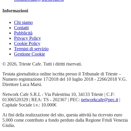
Informazioni
Chi siamo
Contatti
Pubblicità
Privacy Policy
Cookie Policy
Termini di servizio
Gestione Cookie
© 2026, Trieste Cafe. Tutti i diritti riservati.
Testata giornalistica online iscritta presso il Tribunale di Trieste –
Numero registrazione 17/2018 del 10 luglio 2018 - 2266/2018 V.G.
Direttore Luca Marsi.
Network Cafe S.R.L - Via Palestrina 10, 34133 Trieste | C.F:
01306520329 | REA: TS - 202367 | PEC:
networkcafe@pec.it
|
Capitale Sociale i.v.: 10.000€
Ai fini della realizzazione del sito, questa attività ha ricevuto euro
5.000 come contributo a fondo perduto dalla Regione Friuli Venezia
Giulia.