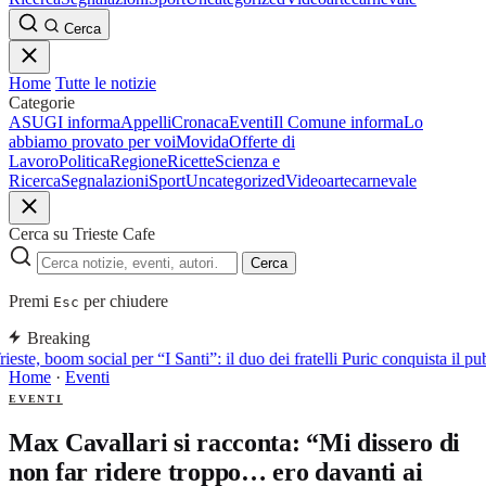
Cerca
Home
Tutte le notizie
Categorie
ASUGI informa
Appelli
Cronaca
Eventi
Il Comune informa
Lo
abbiamo provato per voi
Movida
Offerte di
Lavoro
Politica
Regione
Ricette
Scienza e
Ricerca
Segnalazioni
Sport
Uncategorized
Video
arte
carnevale
Cerca su Trieste Cafe
Cerca
Premi
per chiudere
Esc
Breaking
rieste, boom social per “I Santi”: il duo dei fratelli Puric conquista i
Home
·
Eventi
EVENTI
Max Cavallari si racconta: “Mi dissero di
non far ridere troppo… ero davanti ai