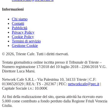
Informazioni
Chi siamo
Contatti
Pubblicità
Privacy Policy
Cookie Policy
Termini di servizio
Gestione Cookie
© 2026, Trieste Cafe. Tutti i diritti riservati.
Testata giornalistica online iscritta presso il Tribunale di Trieste –
Numero registrazione 17/2018 del 10 luglio 2018 - 2266/2018 V.G.
Direttore Luca Marsi.
Network Cafe S.R.L - Via Palestrina 10, 34133 Trieste | C.F:
01306520329 | REA: TS - 202367 | PEC:
networkcafe@pec.it
|
Capitale Sociale i.v.: 10.000€
Ai fini della realizzazione del sito, questa attività ha ricevuto euro
5.000 come contributo a fondo perduto dalla Regione Friuli Venezia
Giulia.