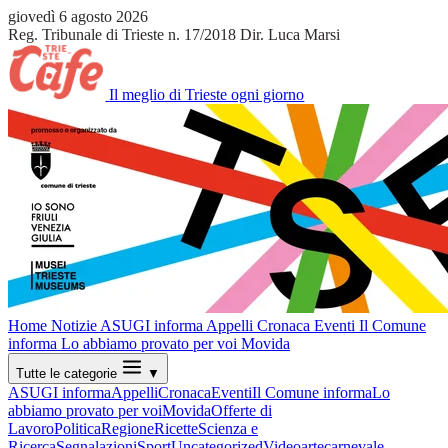
giovedì 6 agosto 2026
Reg. Tribunale di Trieste n. 17/2018
Dir. Luca Marsi
Il meglio di Trieste ogni giorno
Home
Notizie
ASUGI informa
Appelli
Cronaca
Eventi
Il Comune
informa
Lo abbiamo provato per voi
Movida
Tutte le categorie
▼
ASUGI informa
Appelli
Cronaca
Eventi
Il Comune informa
Lo
abbiamo provato per voi
Movida
Offerte di
Lavoro
Politica
Regione
Ricette
Scienza e
Ricerca
Segnalazioni
Sport
Uncategorized
Video
arte
carnevale