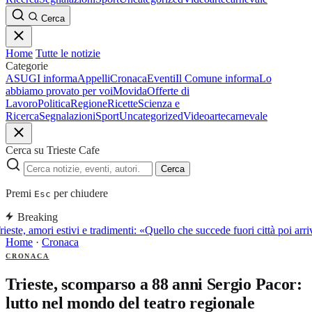
Cerca
Home
Tutte le notizie
Categorie
ASUGI informa
Appelli
Cronaca
Eventi
Il Comune informa
Lo
abbiamo provato per voi
Movida
Offerte di
Lavoro
Politica
Regione
Ricette
Scienza e
Ricerca
Segnalazioni
Sport
Uncategorized
Video
arte
carnevale
Cerca su Trieste Cafe
Cerca
Premi
per chiudere
Esc
Breaking
rieste, amori estivi e tradimenti: «Quello che succede fuori città poi a
Home
·
Cronaca
CRONACA
Trieste, scomparso a 88 anni Sergio Pacor:
lutto nel mondo del teatro regionale