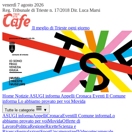
venerdì 7 agosto 2026
Reg. Tribunale di Trieste n. 17/2018
Dir. Luca Marsi
Il meglio di Trieste ogni giorno
Home
Notizie
ASUGI informa
Appelli
Cronaca
Eventi
Il Comune
informa
Lo abbiamo provato per voi
Movida
Tutte le categorie
▼
ASUGI informa
Appelli
Cronaca
Eventi
Il Comune informa
Lo
abbiamo provato per voi
Movida
Offerte di
Lavoro
Politica
Regione
Ricette
Scienza e
Ricerca
Segnalazioni
Sport
Uncategorized
Video
arte
carnevale