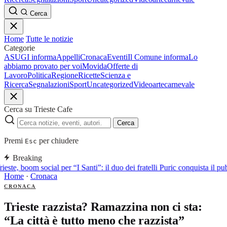
Cerca
Home
Tutte le notizie
Categorie
ASUGI informa
Appelli
Cronaca
Eventi
Il Comune informa
Lo
abbiamo provato per voi
Movida
Offerte di
Lavoro
Politica
Regione
Ricette
Scienza e
Ricerca
Segnalazioni
Sport
Uncategorized
Video
arte
carnevale
Cerca su Trieste Cafe
Cerca
Premi
per chiudere
Esc
Breaking
ieste, boom social per “I Santi”: il duo dei fratelli Puric conquista i
Home
·
Cronaca
CRONACA
Trieste razzista? Ramazzina non ci sta:
“La città è tutto meno che razzista”