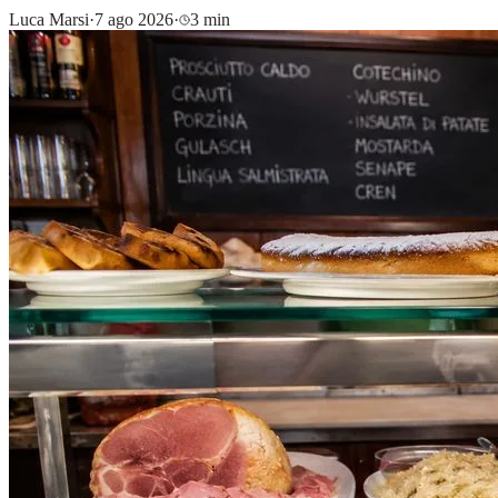
Luca Marsi
·
7 ago 2026
·
3 min