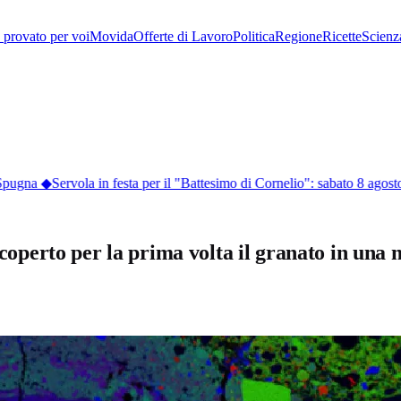
provato per voi
Movida
Offerte di Lavoro
Politica
Regione
Ricette
Scienz
Spugna
◆
Servola in festa per il "Battesimo di Cornelio": sabato 8 agosto il
 scoperto per la prima volta il granato in una