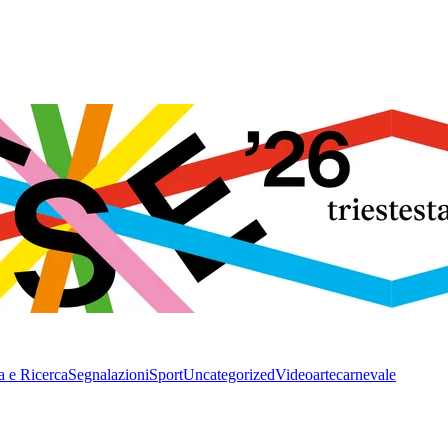
a e Ricerca
Segnalazioni
Sport
Uncategorized
Video
arte
carnevale