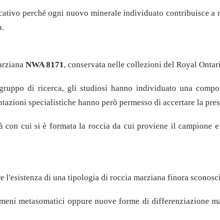
nificativo perché ogni nuovo minerale individuato contribuisce a
a.
marziana
NWA 8171
, conservata nelle collezioni del Royal Ont
 gruppo di ricerca, gli studiosi hanno individuato una compos
ntazioni specialistiche hanno però permesso di accertare la pre
tà con cui si è formata la roccia da cui proviene il campione e
e l'esistenza di una tipologia di roccia marziana finora sconosc
nomeni metasomatici oppure nuove forme di differenziazione m