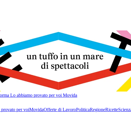
forma
Lo abbiamo provato per voi
Movida
provato per voi
Movida
Offerte di Lavoro
Politica
Regione
Ricette
Scienz