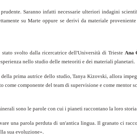
dente. Saranno infatti necessarie ulteriori indagini scientif
ettamente su Marte oppure se derivi da materiale proveniente
stato svolto dalla ricercatrice dell'Università di Trieste
Ana 
erienza nello studio delle meteoriti e dei materiali planetari.
o della prima autrice dello studio, Tanya Kizovski, allora imp
to come componente del team di supervisione e come mentor sci
 minerali sono le parole con cui i pianeti raccontano la loro stor
re una parola perduta di un'antica lingua. Il granato ci racc
lla sua evoluzione».