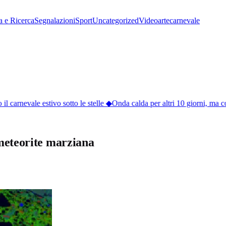
a e Ricerca
Segnalazioni
Sport
Uncategorized
Video
arte
carnevale
 carnevale estivo sotto le stelle
◆
Onda calda per altri 10 giorni, ma co
 meteorite marziana