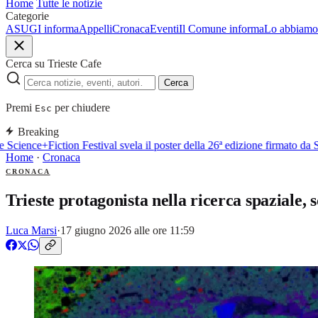
Home
Tutte le notizie
Categorie
ASUGI informa
Appelli
Cronaca
Eventi
Il Comune informa
Lo abbiamo 
Cerca su Trieste Cafe
Cerca
Premi
per chiudere
Esc
Breaking
Science+Fiction Festival svela il poster della 26ª edizione firmato da 
Home
·
Cronaca
CRONACA
Trieste protagonista nella ricerca spaziale,
Luca Marsi
·
17 giugno 2026 alle ore 11:59