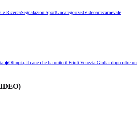
a e Ricerca
Segnalazioni
Sport
Uncategorized
Video
arte
carnevale
a
◆
Olimpia, il cane che ha unito il Friuli Venezia Giulia: dopo oltre u
(VIDEO)