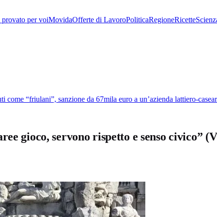
provato per voi
Movida
Offerte di Lavoro
Politica
Regione
Ricette
Scienz
come “friulani”, sanzione da 67mila euro a un’azienda lattiero-caseari
ree gioco, servono rispetto e senso civico” 