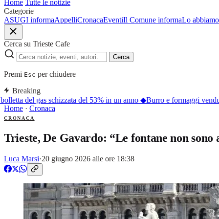
Home
Tutte le notizie
Categorie
ASUGI informa
Appelli
Cronaca
Eventi
Il Comune informa
Lo abbiamo 
Cerca su Trieste Cafe
Cerca
Premi
per chiudere
Esc
Breaking
bolletta del gas schizzata del 53% in un anno
◆
Burro e formaggi venduti 
Home
·
Cronaca
CRONACA
Trieste, De Gavardo: “Le fontane non sono a
Luca Marsi
·
20 giugno 2026 alle ore 18:38