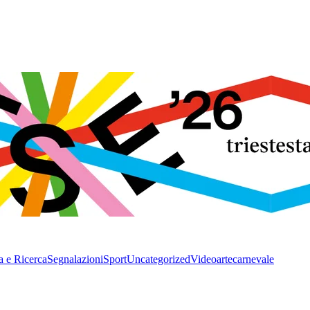
a e Ricerca
Segnalazioni
Sport
Uncategorized
Video
arte
carnevale