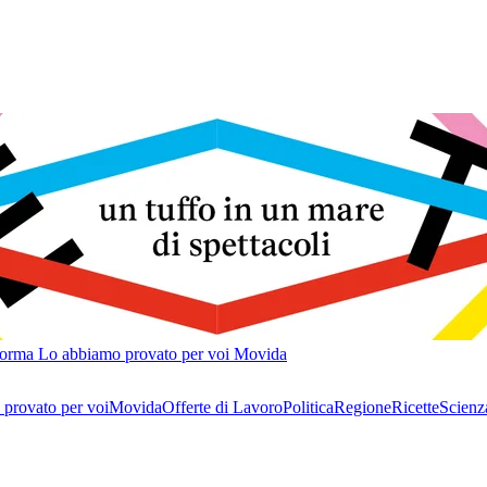
forma
Lo abbiamo provato per voi
Movida
provato per voi
Movida
Offerte di Lavoro
Politica
Regione
Ricette
Scienz