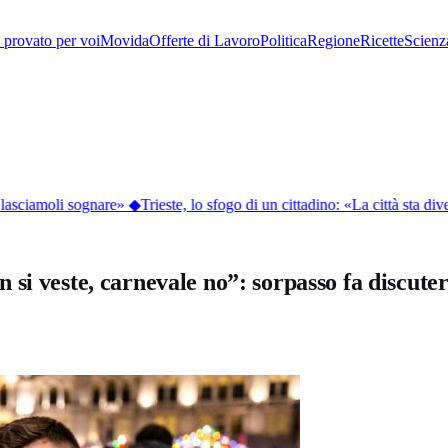
provato per voi
Movida
Offerte di Lavoro
Politica
Regione
Ricette
Scienz
asciamoli sognare»
◆
Trieste, lo sfogo di un cittadino: «La città sta dive
 si veste, carnevale no”: sorpasso fa discut