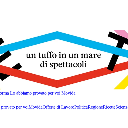
forma
Lo abbiamo provato per voi
Movida
provato per voi
Movida
Offerte di Lavoro
Politica
Regione
Ricette
Scienz