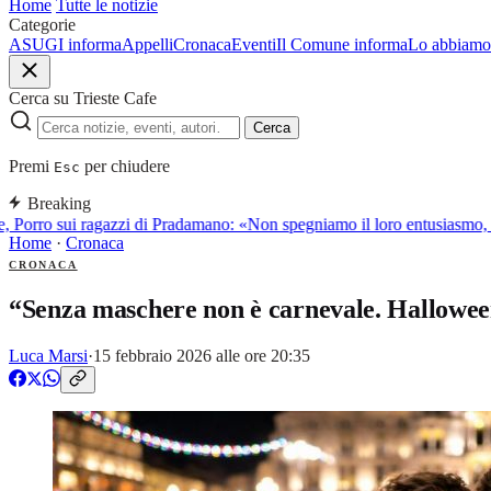
Home
Tutte le notizie
Categorie
ASUGI informa
Appelli
Cronaca
Eventi
Il Comune informa
Lo abbiamo 
Cerca su Trieste Cafe
Cerca
Premi
per chiudere
Esc
Breaking
, Porro sui ragazzi di Pradamano: «Non spegniamo il loro entusiasmo, l
Home
·
Cronaca
CRONACA
“Senza maschere non è carnevale. Halloween
Luca Marsi
·
15 febbraio 2026 alle ore 20:35