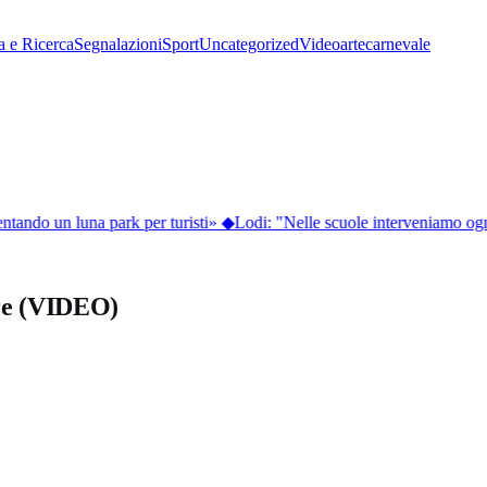
a e Ricerca
Segnalazioni
Sport
Uncategorized
Video
arte
carnevale
ntando un luna park per turisti»
◆
Lodi: "Nelle scuole interveniamo ogni
ere (VIDEO)