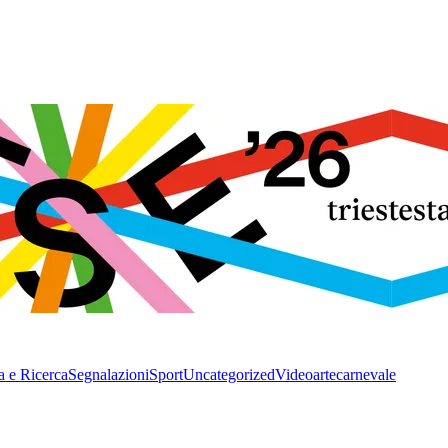
a e Ricerca
Segnalazioni
Sport
Uncategorized
Video
arte
carnevale