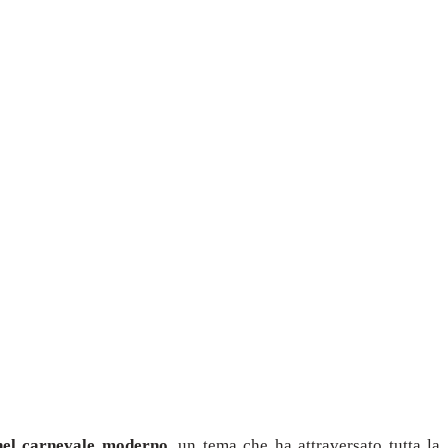
nel carnevale moderno
, un tema che ha attraversato tutta la