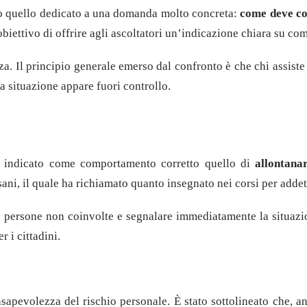
tato quello dedicato a una domanda molto concreta:
come deve co
iettivo di offrire agli ascoltatori un’indicazione chiara su co
enza. Il principio generale emerso dal confronto è che chi assis
la situazione appare fuori controllo.
ha indicato come comportamento corretto quello di
allontana
ani, il quale ha richiamato quanto insegnato nei corsi per addett
le persone non coinvolte e segnalare immediatamente la situazio
 i cittadini.
apevolezza del rischio personale. È stato sottolineato che, an