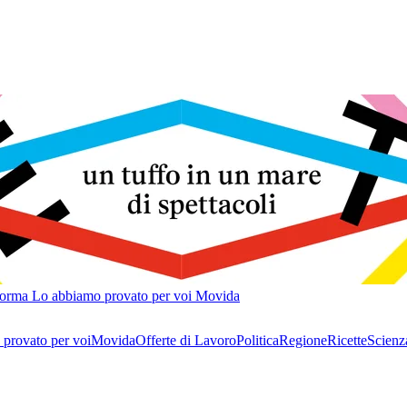
forma
Lo abbiamo provato per voi
Movida
provato per voi
Movida
Offerte di Lavoro
Politica
Regione
Ricette
Scienz