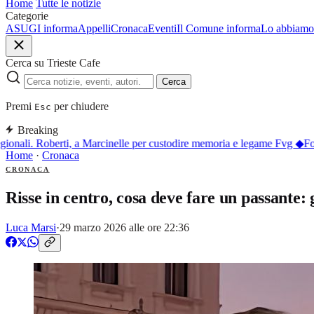
Home
Tutte le notizie
Categorie
ASUGI informa
Appelli
Cronaca
Eventi
Il Comune informa
Lo abbiamo 
Cerca su Trieste Cafe
Cerca
Premi
per chiudere
Esc
Breaking
onali. Roberti, a Marcinelle per custodire memoria e legame Fvg
◆
Fort
Home
·
Cronaca
CRONACA
Risse in centro, cosa deve fare un passante: 
Luca Marsi
·
29 marzo 2026 alle ore 22:36