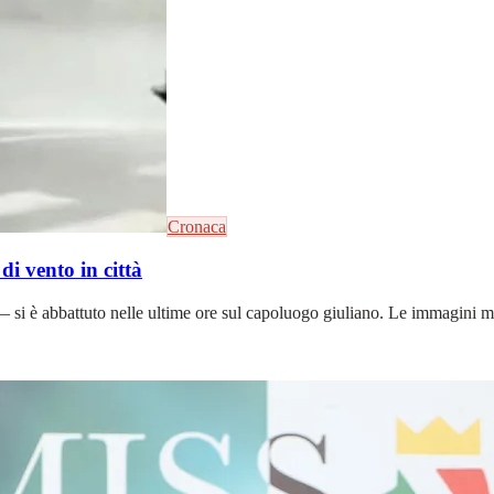
Cronaca
di vento in città
si è abbattuto nelle ultime ore sul capoluogo giuliano. Le immagini mos