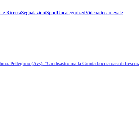
a e Ricerca
Segnalazioni
Sport
Uncategorized
Video
arte
carnevale
ma. Pellegrino (Avs): "Un disastro ma la Giunta boccia oasi di frescura