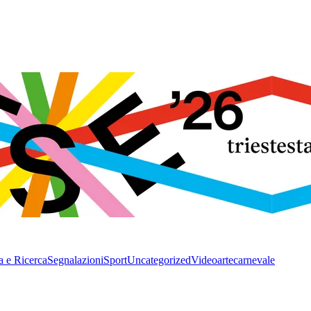
a e Ricerca
Segnalazioni
Sport
Uncategorized
Video
arte
carnevale