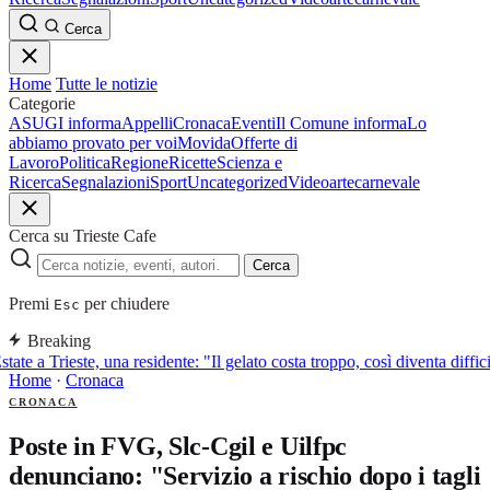
Cerca
Home
Tutte le notizie
Categorie
ASUGI informa
Appelli
Cronaca
Eventi
Il Comune informa
Lo
abbiamo provato per voi
Movida
Offerte di
Lavoro
Politica
Regione
Ricette
Scienza e
Ricerca
Segnalazioni
Sport
Uncategorized
Video
arte
carnevale
Cerca su Trieste Cafe
Cerca
Premi
per chiudere
Esc
Breaking
tate a Trieste, una residente: "Il gelato costa troppo, così diventa diffi
Home
·
Cronaca
CRONACA
Poste in FVG, Slc-Cgil e Uilfpc
denunciano: "Servizio a rischio dopo i tagli