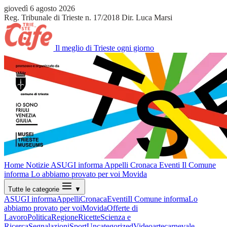
giovedì 6 agosto 2026
Reg. Tribunale di Trieste n. 17/2018
Dir. Luca Marsi
Il meglio di Trieste ogni giorno
Home
Notizie
ASUGI informa
Appelli
Cronaca
Eventi
Il Comune
informa
Lo abbiamo provato per voi
Movida
Tutte le categorie
▼
ASUGI informa
Appelli
Cronaca
Eventi
Il Comune informa
Lo
abbiamo provato per voi
Movida
Offerte di
Lavoro
Politica
Regione
Ricette
Scienza e
Ricerca
Segnalazioni
Sport
Uncategorized
Video
arte
carnevale