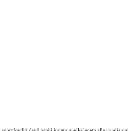
 approfonditi dagli ospiti è stato quello legato alle condizioni