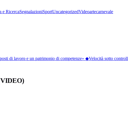
a e Ricerca
Segnalazioni
Sport
Uncategorized
Video
arte
carnevale
osti di lavoro e un patrimonio di competenze»
◆
Velocità sotto controllo
” (VIDEO)