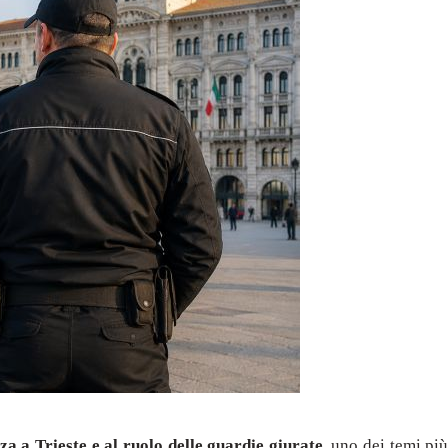
za a Trieste e al ruolo delle guardie giurate
, uno dei temi più