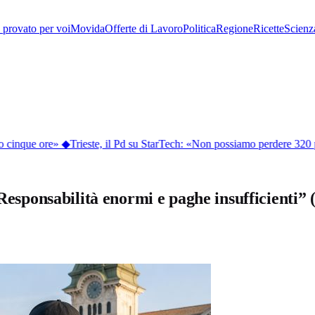
provato per voi
Movida
Offerte di Lavoro
Politica
Regione
Ricette
Scienz
o cinque ore»
◆
Trieste, il Pd su StarTech: «Non possiamo perdere 320 p
 “Responsabilità enormi e paghe insufficienti