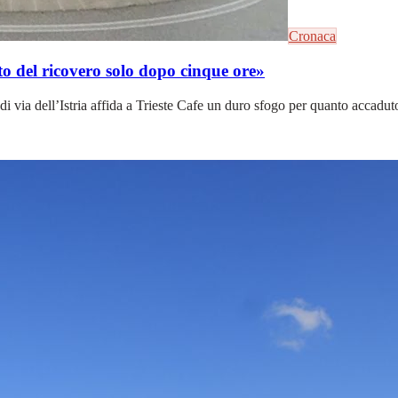
Cronaca
uto del ricovero solo dopo cinque ore»
di via dell’Istria affida a Trieste Cafe un duro sfogo per quanto accadut