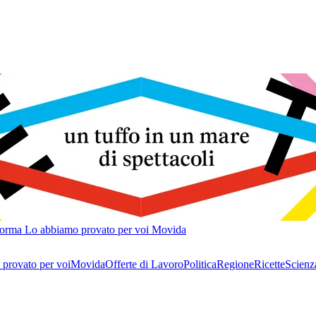
forma
Lo abbiamo provato per voi
Movida
provato per voi
Movida
Offerte di Lavoro
Politica
Regione
Ricette
Scienz