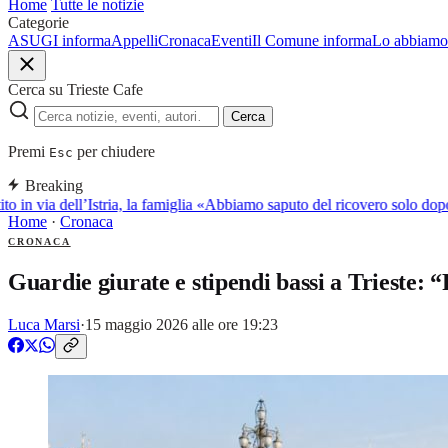
Home
Tutte le notizie
Categorie
ASUGI informa
Appelli
Cronaca
Eventi
Il Comune informa
Lo abbiamo 
Cerca su Trieste Cafe
Cerca
Premi
per chiudere
Esc
Breaking
to in via dell’Istria, la famiglia «Abbiamo saputo del ricovero solo dop
Home
·
Cronaca
CRONACA
Guardie giurate e stipendi bassi a Trieste:
Luca Marsi
·
15 maggio 2026 alle ore 19:23