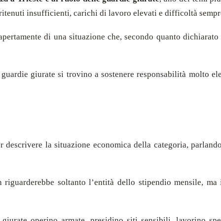
tenuti insufficienti, carichi di lavoro elevati e difficoltà sempr
 apertamente di una situazione che, secondo quanto dichiarato 
guardie giurate si trovino a sostenere responsabilità molto ele
er descrivere la situazione economica della categoria, parland
riguarderebbe soltanto l’entità dello stipendio mensile, ma i
giurate operino armate, presidino siti sensibili, lavorino spes