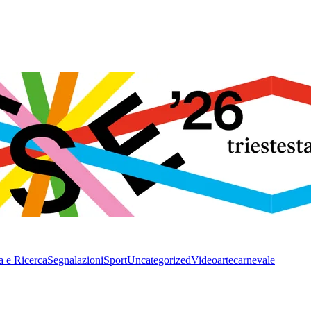
a e Ricerca
Segnalazioni
Sport
Uncategorized
Video
arte
carnevale