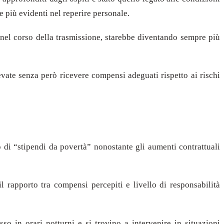
e più evidenti nel reperire personale.
nel corso della trasmissione, starebbe diventando sempre più
vate senza però ricevere compensi adeguati rispetto ai rischi
o di “stipendi da povertà” nonostante gli aumenti contrattuali
l rapporto tra compensi percepiti e livello di responsabilità
so in orari notturni e si trovino a intervenire in situazioni