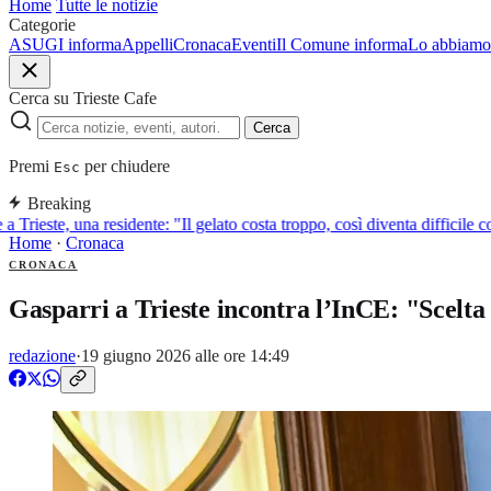
Home
Tutte le notizie
Categorie
ASUGI informa
Appelli
Cronaca
Eventi
Il Comune informa
Lo abbiamo 
Cerca su Trieste Cafe
Cerca
Premi
per chiudere
Esc
Breaking
 Trieste, una residente: "Il gelato costa troppo, così diventa difficile c
Home
·
Cronaca
CRONACA
Gasparri a Trieste incontra l’InCE: "Scelta 
redazione
·
19 giugno 2026 alle ore 14:49