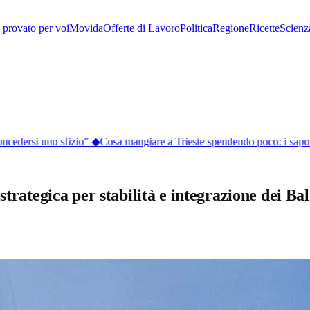
provato per voi
Movida
Offerte di Lavoro
Politica
Regione
Ricette
Scienz
oncedersi uno sfizio"
◆
Cosa mangiare a Trieste spendendo poco: i sapori d
strategica per stabilità e integrazione dei Ba