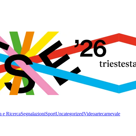
a e Ricerca
Segnalazioni
Sport
Uncategorized
Video
arte
carnevale