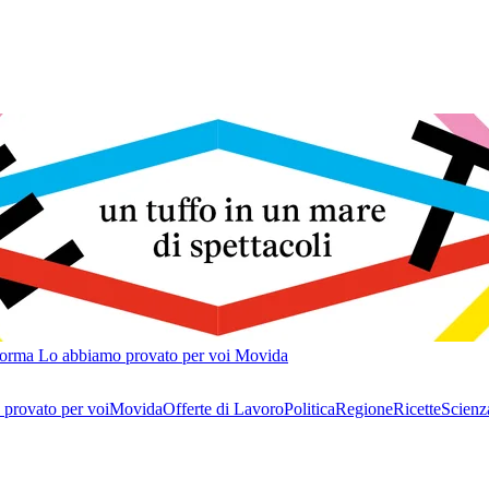
forma
Lo abbiamo provato per voi
Movida
provato per voi
Movida
Offerte di Lavoro
Politica
Regione
Ricette
Scienz