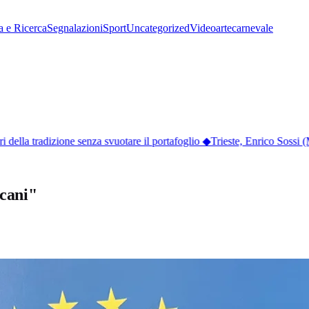
a e Ricerca
Segnalazioni
Sport
Uncategorized
Video
arte
carnevale
ella tradizione senza svuotare il portafoglio
◆
Trieste, Enrico Sossi (M
lcani"