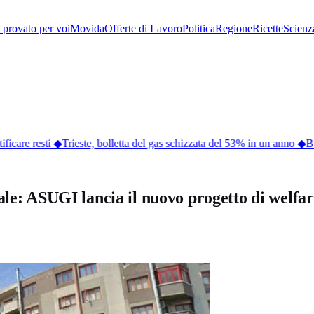
provato per voi
Movida
Offerte di Lavoro
Politica
Regione
Ricette
Scienz
icare resti
◆
Trieste, bolletta del gas schizzata del 53% in un anno
◆
Bur
ale: ASUGI lancia il nuovo progetto di welfar