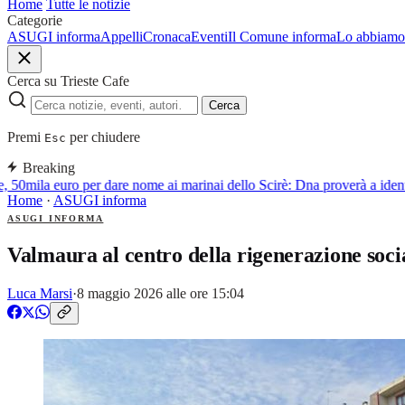
Home
Tutte le notizie
Categorie
ASUGI informa
Appelli
Cronaca
Eventi
Il Comune informa
Lo abbiamo 
Cerca su Trieste Cafe
Cerca
Premi
per chiudere
Esc
Breaking
, 50mila euro per dare nome ai marinai dello Scirè: Dna proverà a identif
Home
·
ASUGI informa
ASUGI INFORMA
Valmaura al centro della rigenerazione soci
Luca Marsi
·
8 maggio 2026 alle ore 15:04