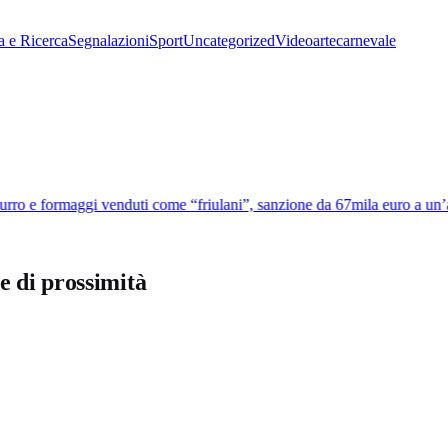
a e Ricerca
Segnalazioni
Sport
Uncategorized
Video
arte
carnevale
ro e formaggi venduti come “friulani”, sanzione da 67mila euro a un’az
e di prossimità