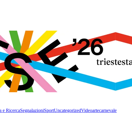
a e Ricerca
Segnalazioni
Sport
Uncategorized
Video
arte
carnevale