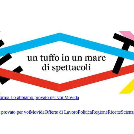
forma
Lo abbiamo provato per voi
Movida
provato per voi
Movida
Offerte di Lavoro
Politica
Regione
Ricette
Scienz