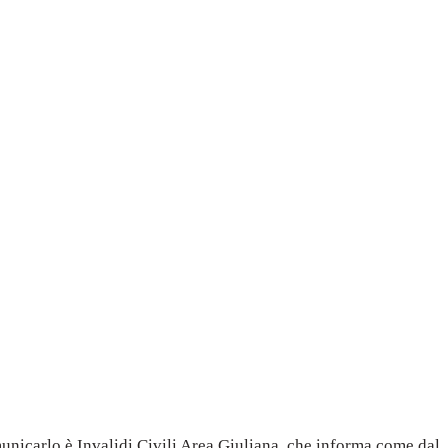
omunicarlo è Invalidi Civili Area Giuliana, che informa come dal