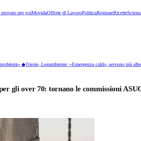
provato per voi
Movida
Offerte di Lavoro
Politica
Regione
Ricette
Scienz
problemi»
◆
Trieste, Legambiente: «Emergenza caldo, servono più albe
o per gli over 70: tornano le commissioni ASU