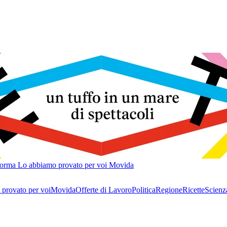
forma
Lo abbiamo provato per voi
Movida
provato per voi
Movida
Offerte di Lavoro
Politica
Regione
Ricette
Scienz