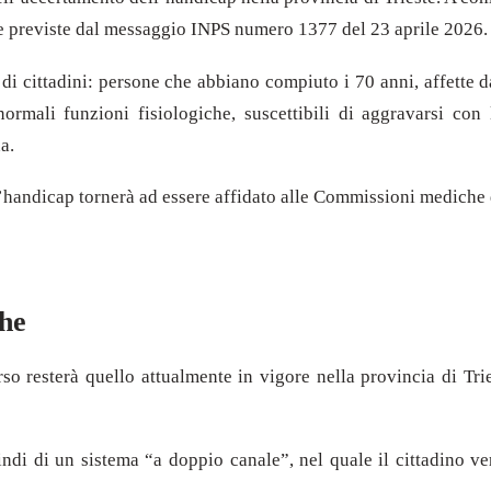
e previste dal messaggio INPS numero 1377 del 23 aprile 2026.
 di cittadini: persone che abbiano compiuto i 70 anni, affette 
normali funzioni fisiologiche, suscettibili di aggravarsi con 
a.
ell’handicap tornerà ad essere affidato alle Commissioni medich
che
corso resterà quello attualmente in vigore nella provincia di Tr
di di un sistema “a doppio canale”, nel quale il cittadino ver