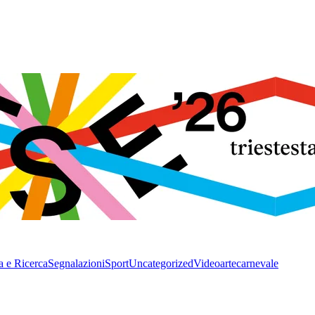
a e Ricerca
Segnalazioni
Sport
Uncategorized
Video
arte
carnevale