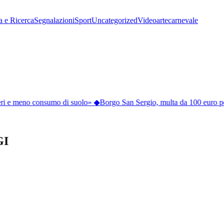
a e Ricerca
Segnalazioni
Sport
Uncategorized
Video
arte
carnevale
ri e meno consumo di suolo»
◆
Borgo San Sergio, multa da 100 euro per 
GI