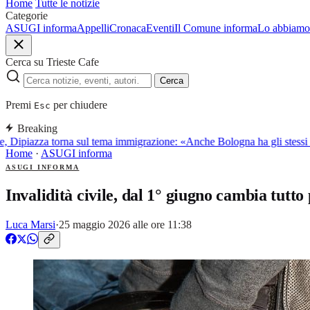
Home
Tutte le notizie
Categorie
ASUGI informa
Appelli
Cronaca
Eventi
Il Comune informa
Lo abbiamo 
Cerca su Trieste Cafe
Cerca
Premi
per chiudere
Esc
Breaking
, Dipiazza torna sul tema immigrazione: «Anche Bologna ha gli stessi 
Home
·
ASUGI informa
ASUGI INFORMA
Invalidità civile, dal 1° giugno cambia tutt
Luca Marsi
·
25 maggio 2026 alle ore 11:38