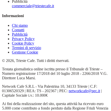
Pubblicità
commerciale@triestecafe.it
Informazioni
Chi siamo
Contatti
Pubblicità
Privacy Policy
Cookie Policy
Termini di servizio
Gestione Cookie
© 2026, Trieste Cafe. Tutti i diritti riservati.
Testata giornalistica online iscritta presso il Tribunale di Trieste –
Numero registrazione 17/2018 del 10 luglio 2018 - 2266/2018 V.G.
Direttore Luca Marsi.
Network Cafe S.R.L - Via Palestrina 10, 34133 Trieste | C.F:
01306520329 | REA: TS - 202367 | PEC:
networkcafe@pec.it
|
Capitale Sociale i.v.: 10.000€
Ai fini della realizzazione del sito, questa attività ha ricevuto euro
5.000 come contributo a fondo perduto dalla Regione Friuli Venezia