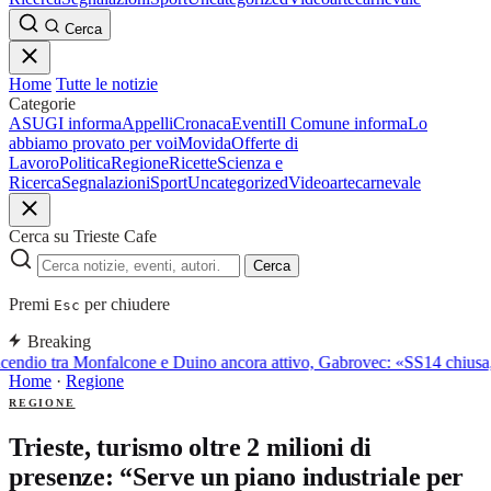
Cerca
Home
Tutte le notizie
Categorie
ASUGI informa
Appelli
Cronaca
Eventi
Il Comune informa
Lo
abbiamo provato per voi
Movida
Offerte di
Lavoro
Politica
Regione
Ricette
Scienza e
Ricerca
Segnalazioni
Sport
Uncategorized
Video
arte
carnevale
Cerca su Trieste Cafe
Cerca
Premi
per chiudere
Esc
Breaking
cendio tra Monfalcone e Duino ancora attivo, Gabrovec: «SS14 chiusa,
Home
·
Regione
REGIONE
Trieste, turismo oltre 2 milioni di
presenze: “Serve un piano industriale per