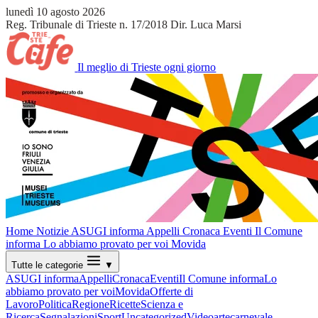
lunedì 10 agosto 2026
Reg. Tribunale di Trieste n. 17/2018
Dir. Luca Marsi
Il meglio di Trieste ogni giorno
Home
Notizie
ASUGI informa
Appelli
Cronaca
Eventi
Il Comune
informa
Lo abbiamo provato per voi
Movida
Tutte le categorie
▼
ASUGI informa
Appelli
Cronaca
Eventi
Il Comune informa
Lo
abbiamo provato per voi
Movida
Offerte di
Lavoro
Politica
Regione
Ricette
Scienza e
Ricerca
Segnalazioni
Sport
Uncategorized
Video
arte
carnevale