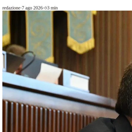
redazione
·
7 ago 2026
·
3 min