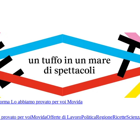
forma
Lo abbiamo provato per voi
Movida
provato per voi
Movida
Offerte di Lavoro
Politica
Regione
Ricette
Scienz