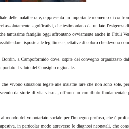
 delle malattie rare, rappresenta un importante momento di confronto 
ri assolutamente significativi, che testimoniano da un lato l'esigenza d
i che tantissime famiglie oggi affrontano ovviamente anche in Friuli 
 possibile dare risposte alle legittime aspettative di coloro che devono c
uro Bordin, a Campoformido dove, ospite del convegno organizzato dal 
a portato il saluto del Consiglio regionale.
 che vivono situazioni legate alle malattie rare che non sono sole, per
cendo da storie di vita vissuta, offrono un contributo fondamentale pe
al mondo del volontariato sociale per l'impegno profuso, che è profondo
estiva, in particolar modo attraverso le diagnosi neonatali, che consen