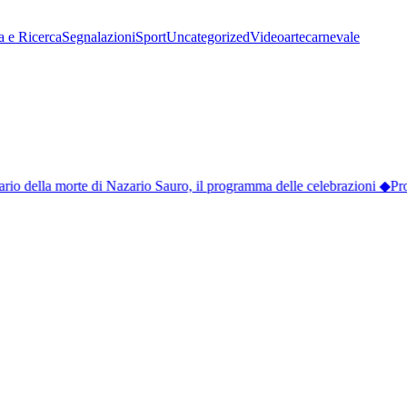
a e Ricerca
Segnalazioni
Sport
Uncategorized
Video
arte
carnevale
o della morte di Nazario Sauro, il programma delle celebrazioni
◆
Provi