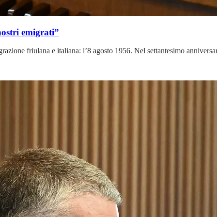
nostri emigrati”
razione friulana e italiana: l’8 agosto 1956. Nel settantesimo anniversari