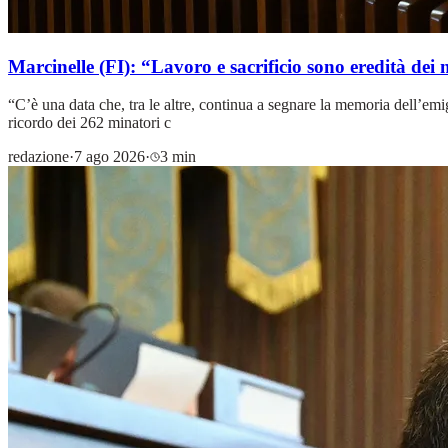
Marcinelle (FI): “Lavoro e sacrificio sono eredità dei 
“C’è una data che, tra le altre, continua a segnare la memoria dell’emig
ricordo dei 262 minatori c
redazione
·
7 ago 2026
·
3 min