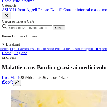
Home
Tutte le notizie
Categorie
ASUGI informa
Appelli
Cronaca
Eventi
Il Comune informa
Lo abbiamo 
Cerca su Trieste Cafe
Cerca
Premi
per chiudere
Esc
Breaking
le (FI): “Lavoro e sacrificio sono eredità dei nostri emigrati”
◆
Aperte 
Home
·
Regione
REGIONE
Malattie rare, Bordin: grazie ai medici volo
Luca Marsi
·
28 febbraio 2026 alle ore 14:29