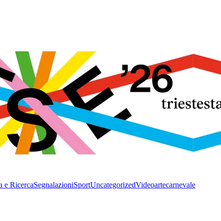
a e Ricerca
Segnalazioni
Sport
Uncategorized
Video
arte
carnevale