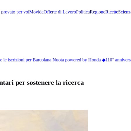
provato per voi
Movida
Offerte di Lavoro
Politica
Regione
Ricette
Scienz
le iscrizioni per Barcolana Nuota powered by Honda
◆
110° anniversari
ntari per sostenere la ricerca