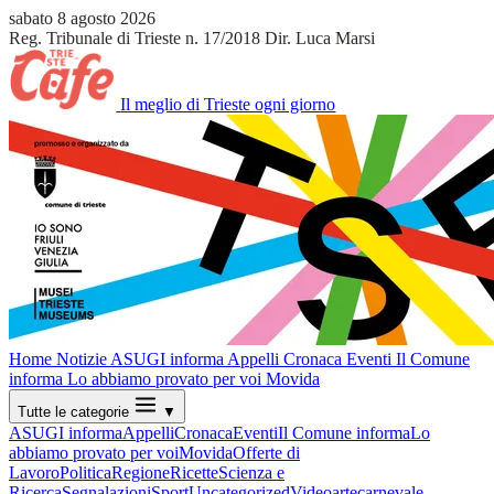
sabato 8 agosto 2026
Reg. Tribunale di Trieste n. 17/2018
Dir. Luca Marsi
Il meglio di Trieste ogni giorno
Home
Notizie
ASUGI informa
Appelli
Cronaca
Eventi
Il Comune
informa
Lo abbiamo provato per voi
Movida
Tutte le categorie
▼
ASUGI informa
Appelli
Cronaca
Eventi
Il Comune informa
Lo
abbiamo provato per voi
Movida
Offerte di
Lavoro
Politica
Regione
Ricette
Scienza e
Ricerca
Segnalazioni
Sport
Uncategorized
Video
arte
carnevale