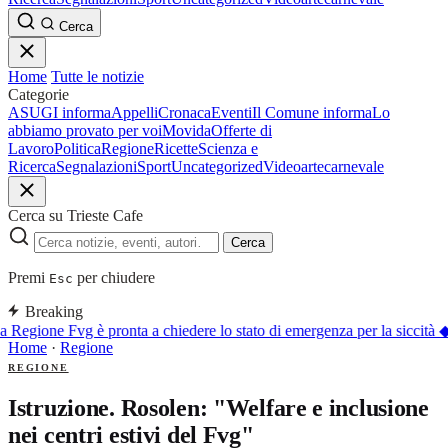
Cerca
Home
Tutte le notizie
Categorie
ASUGI informa
Appelli
Cronaca
Eventi
Il Comune informa
Lo
abbiamo provato per voi
Movida
Offerte di
Lavoro
Politica
Regione
Ricette
Scienza e
Ricerca
Segnalazioni
Sport
Uncategorized
Video
arte
carnevale
Cerca su Trieste Cafe
Cerca
Premi
per chiudere
Esc
Breaking
 Regione Fvg è pronta a chiedere lo stato di emergenza per la siccità
◆
Home
·
Regione
REGIONE
Istruzione. Rosolen: "Welfare e inclusione
nei centri estivi del Fvg"