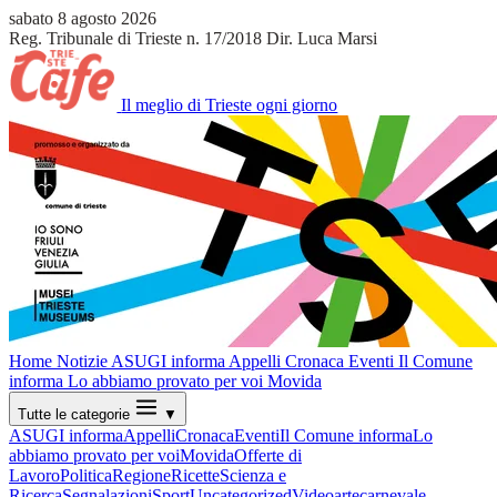
sabato 8 agosto 2026
Reg. Tribunale di Trieste n. 17/2018
Dir. Luca Marsi
Il meglio di Trieste ogni giorno
Home
Notizie
ASUGI informa
Appelli
Cronaca
Eventi
Il Comune
informa
Lo abbiamo provato per voi
Movida
Tutte le categorie
▼
ASUGI informa
Appelli
Cronaca
Eventi
Il Comune informa
Lo
abbiamo provato per voi
Movida
Offerte di
Lavoro
Politica
Regione
Ricette
Scienza e
Ricerca
Segnalazioni
Sport
Uncategorized
Video
arte
carnevale