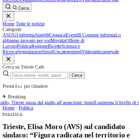
Cerca
Home
Tutte le notizie
Categorie
ASUGI informa
Appelli
Cronaca
Eventi
Il Comune informa
Lo
abbiamo provato per voi
Movida
Offerte di
Lavoro
Politica
Regione
Ricette
Scienza e
Ricerca
Segnalazioni
Sport
Uncategorized
Video
arte
carnevale
Cerca su Trieste Cafe
Cerca
Premi
per chiudere
Esc
Breaking
ldo, Trieste passa dal giallo all’arancione: lunedì aumenta il livello di 
Home
·
Politica
POLITICA
Trieste, Elisa Moro (AVS) sul candidato
sindaco: “Figura radicata nel territorio e