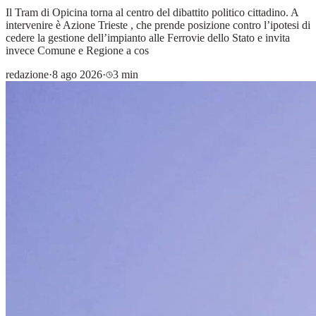
Il Tram di Opicina torna al centro del dibattito politico cittadino. A
intervenire è Azione Trieste , che prende posizione contro l’ipotesi di
cedere la gestione dell’impianto alle Ferrovie dello Stato e invita
invece Comune e Regione a cos
redazione
·
8 ago 2026
·
3 min