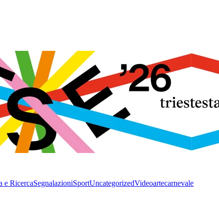
a e Ricerca
Segnalazioni
Sport
Uncategorized
Video
arte
carnevale