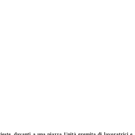
ieste, davanti a una piazza Unità gremita di lavoratrici e