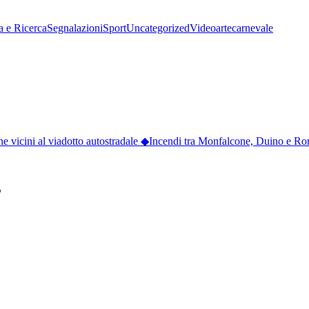
a e Ricerca
Segnalazioni
Sport
Uncategorized
Video
arte
carnevale
 vicini al viadotto autostradale
◆
Incendi tra Monfalcone, Duino e Ronchi
”