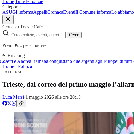
Home
Tutte le notizie
Categorie
ASUGI informa
Appelli
Cronaca
Eventi
Il Comune informa
Lo abbiamo 
Cerca su Trieste Cafe
Cerca
Premi
per chiudere
Esc
Breaking
osetti e Andrea Barnaba conquistano due argenti agli Europei di tuffi da
Home
·
Politica
POLITICA
Trieste, dal corteo del primo maggio l’allar
Luca Marsi
·
1 maggio 2026 alle ore 20:18