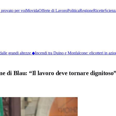
provato per voi
Movida
Offerte di Lavoro
Politica
Regione
Ricette
Scienz
lle grandi altezze
◆
Incendi tra Duino e Monfalcone: elicotteri in azione
me di Blau: “Il lavoro deve tornare dignitoso