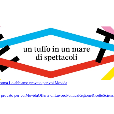
forma
Lo abbiamo provato per voi
Movida
provato per voi
Movida
Offerte di Lavoro
Politica
Regione
Ricette
Scienz