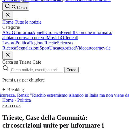
Cerca
Home
Tutte le notizie
Categorie
ASUGI informa
Appelli
Cronaca
Eventi
Il Comune informa
Lo
abbiamo provato per voi
Movida
Offerte di
Lavoro
Politica
Regione
Ricette
Scienza e
Ricerca
Segnalazioni
Sport
Uncategorized
Video
arte
carnevale
Cerca su Trieste Cafe
Cerca
Premi
per chiudere
Esc
Breaking
curezza, Renzi: "Rischio estremismo islamico in Italia ma non viene d
Home
·
Politica
POLITICA
Trieste, Case della Comunità:
circoscrizioni unite per informare i