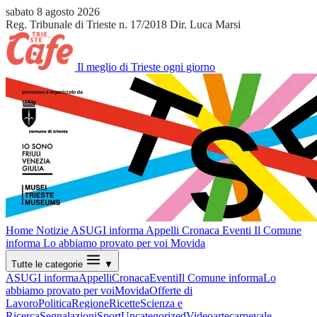
sabato 8 agosto 2026
Reg. Tribunale di Trieste n. 17/2018
Dir. Luca Marsi
Il meglio di Trieste ogni giorno
Home
Notizie
ASUGI informa
Appelli
Cronaca
Eventi
Il Comune
informa
Lo abbiamo provato per voi
Movida
Tutte le categorie
▼
ASUGI informa
Appelli
Cronaca
Eventi
Il Comune informa
Lo
abbiamo provato per voi
Movida
Offerte di
Lavoro
Politica
Regione
Ricette
Scienza e
Ricerca
Segnalazioni
Sport
Uncategorized
Video
arte
carnevale