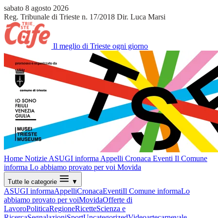
sabato 8 agosto 2026
Reg. Tribunale di Trieste n. 17/2018
Dir. Luca Marsi
Il meglio di Trieste ogni giorno
Home
Notizie
ASUGI informa
Appelli
Cronaca
Eventi
Il Comune
informa
Lo abbiamo provato per voi
Movida
Tutte le categorie
▼
ASUGI informa
Appelli
Cronaca
Eventi
Il Comune informa
Lo
abbiamo provato per voi
Movida
Offerte di
Lavoro
Politica
Regione
Ricette
Scienza e
Ricerca
Segnalazioni
Sport
Uncategorized
Video
arte
carnevale