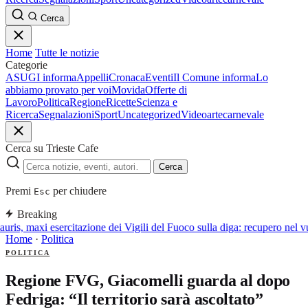
Cerca
Home
Tutte le notizie
Categorie
ASUGI informa
Appelli
Cronaca
Eventi
Il Comune informa
Lo
abbiamo provato per voi
Movida
Offerte di
Lavoro
Politica
Regione
Ricette
Scienza e
Ricerca
Segnalazioni
Sport
Uncategorized
Video
arte
carnevale
Cerca su Trieste Cafe
Cerca
Premi
per chiudere
Esc
Breaking
uris, maxi esercitazione dei Vigili del Fuoco sulla diga: recupero nel v
Home
·
Politica
POLITICA
Regione FVG, Giacomelli guarda al dopo
Fedriga: “Il territorio sarà ascoltato”