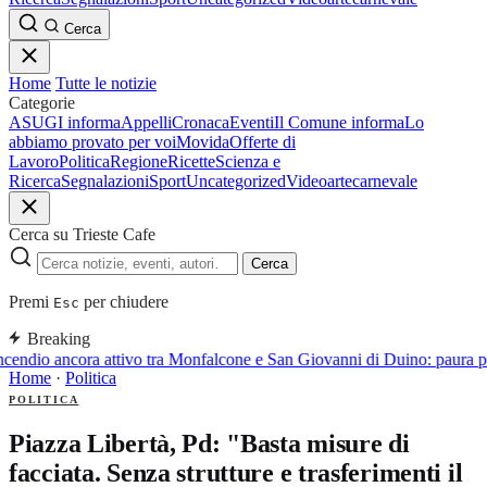
Cerca
Home
Tutte le notizie
Categorie
ASUGI informa
Appelli
Cronaca
Eventi
Il Comune informa
Lo
abbiamo provato per voi
Movida
Offerte di
Lavoro
Politica
Regione
Ricette
Scienza e
Ricerca
Segnalazioni
Sport
Uncategorized
Video
arte
carnevale
Cerca su Trieste Cafe
Cerca
Premi
per chiudere
Esc
Breaking
ncendio ancora attivo tra Monfalcone e San Giovanni di Duino: paura p
Home
·
Politica
POLITICA
Piazza Libertà, Pd: "Basta misure di
facciata. Senza strutture e trasferimenti il