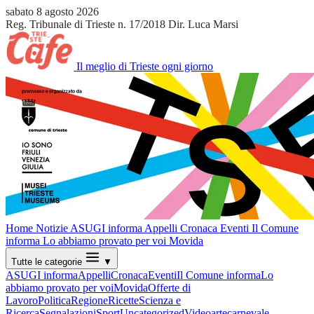
sabato 8 agosto 2026
Reg. Tribunale di Trieste n. 17/2018
Dir. Luca Marsi
Il meglio di Trieste ogni giorno
Home
Notizie
ASUGI informa
Appelli
Cronaca
Eventi
Il Comune
informa
Lo abbiamo provato per voi
Movida
Tutte le categorie
▼
ASUGI informa
Appelli
Cronaca
Eventi
Il Comune informa
Lo
abbiamo provato per voi
Movida
Offerte di
Lavoro
Politica
Regione
Ricette
Scienza e
Ricerca
Segnalazioni
Sport
Uncategorized
Video
arte
carnevale