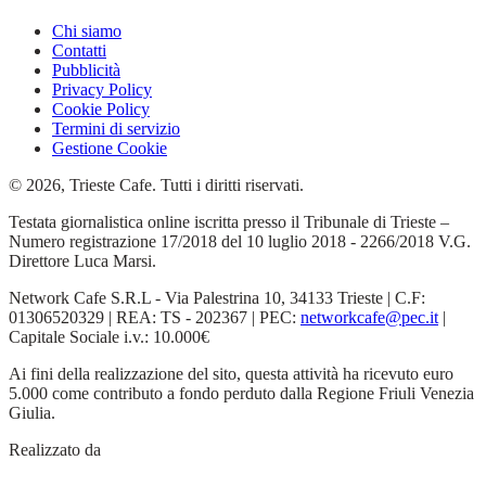
Chi siamo
Contatti
Pubblicità
Privacy Policy
Cookie Policy
Termini di servizio
Gestione Cookie
© 2026, Trieste Cafe. Tutti i diritti riservati.
Testata giornalistica online iscritta presso il Tribunale di Trieste –
Numero registrazione 17/2018 del 10 luglio 2018 - 2266/2018 V.G.
Direttore Luca Marsi.
Network Cafe S.R.L - Via Palestrina 10, 34133 Trieste | C.F:
01306520329 | REA: TS - 202367 | PEC:
networkcafe@pec.it
|
Capitale Sociale i.v.: 10.000€
Ai fini della realizzazione del sito, questa attività ha ricevuto euro
5.000 come contributo a fondo perduto dalla Regione Friuli Venezia
Giulia.
Realizzato da