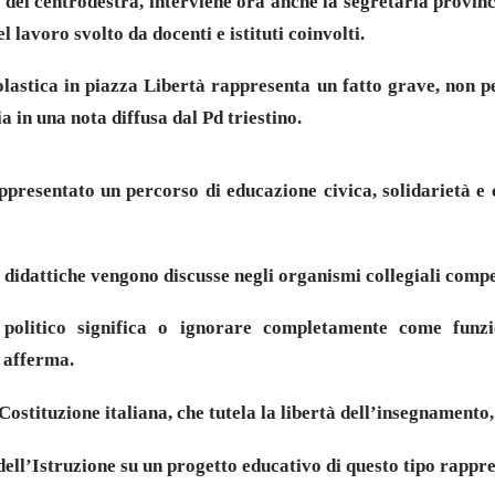
i del centrodestra, interviene ora anche la segretaria provin
l lavoro svolto da docenti e istituti coinvolti.
lastica in piazza Libertà rappresenta un fatto grave, non per 
ia in una nota diffusa dal Pd triestino.
presentato un percorso di educazione civica, solidarietà e co
cite didattiche vengono discusse negli organismi collegiali com
politico significa o ignorare completamente come funzio
 afferma.
ostituzione italiana, che tutela la libertà dell’insegnamento,
o dell’Istruzione su un progetto educativo di questo tipo rap