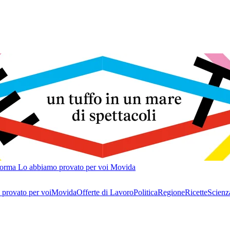
forma
Lo abbiamo provato per voi
Movida
provato per voi
Movida
Offerte di Lavoro
Politica
Regione
Ricette
Scienz