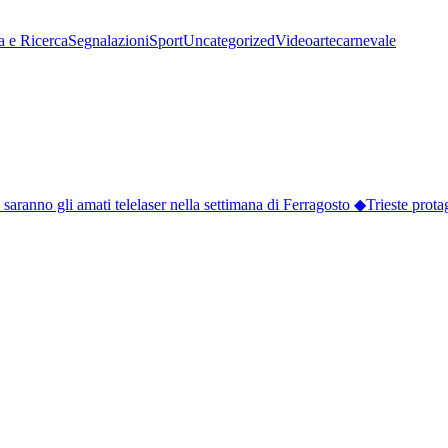
a e Ricerca
Segnalazioni
Sport
Uncategorized
Video
arte
carnevale
saranno gli amati telelaser nella settimana di Ferragosto
◆
Trieste protago