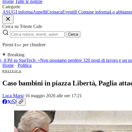
Home
Tutte le notizie
Categorie
ASUGI informa
Appelli
Cronaca
Eventi
Il Comune informa
Lo abbiamo 
Cerca su Trieste Cafe
Cerca
Premi
per chiudere
Esc
Breaking
, il Pd su StarTech: «Non possiamo perdere 320 posti di lavoro e un p
Home
·
Politica
POLITICA
Caso bambini in piazza Libertà, Paglia att
Luca Marsi
·
16 maggio 2026 alle ore 17:21