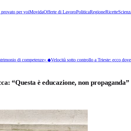
provato per voi
Movida
Offerte di Lavoro
Politica
Regione
Ricette
Scienz
atrimonio di competenze»
◆
Velocità sotto controllo a Trieste: ecco dove 
acca: “Questa è educazione, non propaganda”