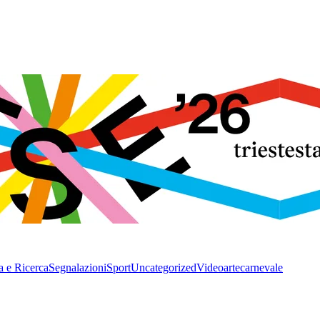
a e Ricerca
Segnalazioni
Sport
Uncategorized
Video
arte
carnevale