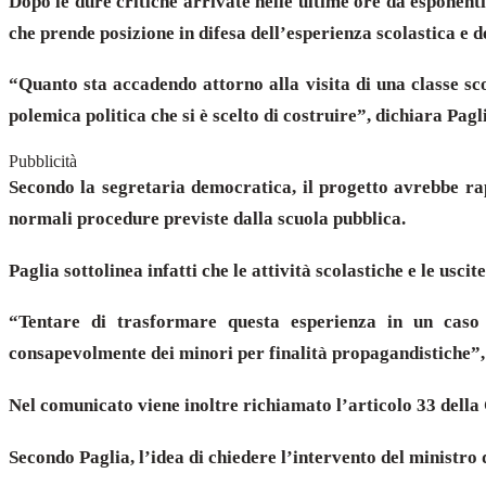
Dopo le dure critiche arrivate nelle ultime ore da esponent
che prende posizione in difesa dell’esperienza scolastica e de
“Quanto sta accadendo attorno alla visita di una classe sco
polemica politica che si è scelto di costruire”, dichiara Pagl
Pubblicità
Secondo la segretaria democratica, il progetto avrebbe rap
normali procedure previste dalla scuola pubblica.
Paglia sottolinea infatti che le attività scolastiche e le us
“Tentare di trasformare questa esperienza in un caso 
consapevolmente dei minori per finalità propagandistiche”,
Nel comunicato viene inoltre richiamato l’articolo 33 della C
Secondo Paglia, l’idea di chiedere l’intervento del ministr