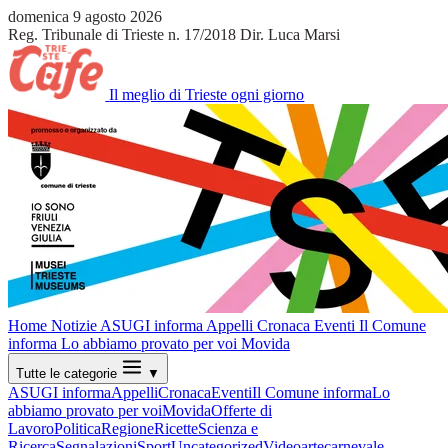
domenica 9 agosto 2026
Reg. Tribunale di Trieste n. 17/2018
Dir. Luca Marsi
Il meglio di Trieste ogni giorno
Home
Notizie
ASUGI informa
Appelli
Cronaca
Eventi
Il Comune
informa
Lo abbiamo provato per voi
Movida
Tutte le categorie
▼
ASUGI informa
Appelli
Cronaca
Eventi
Il Comune informa
Lo
abbiamo provato per voi
Movida
Offerte di
Lavoro
Politica
Regione
Ricette
Scienza e
Ricerca
Segnalazioni
Sport
Uncategorized
Video
arte
carnevale