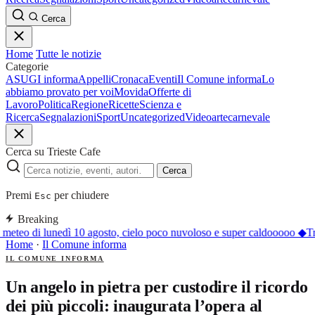
Cerca
Home
Tutte le notizie
Categorie
ASUGI informa
Appelli
Cronaca
Eventi
Il Comune informa
Lo
abbiamo provato per voi
Movida
Offerte di
Lavoro
Politica
Regione
Ricette
Scienza e
Ricerca
Segnalazioni
Sport
Uncategorized
Video
arte
carnevale
Cerca su Trieste Cafe
Cerca
Premi
per chiudere
Esc
Breaking
l meteo di lunedì 10 agosto, cielo poco nuvoloso e super caldooooo
◆
Tr
Home
·
Il Comune informa
IL COMUNE INFORMA
Un angelo in pietra per custodire il ricordo
dei più piccoli: inaugurata l’opera al