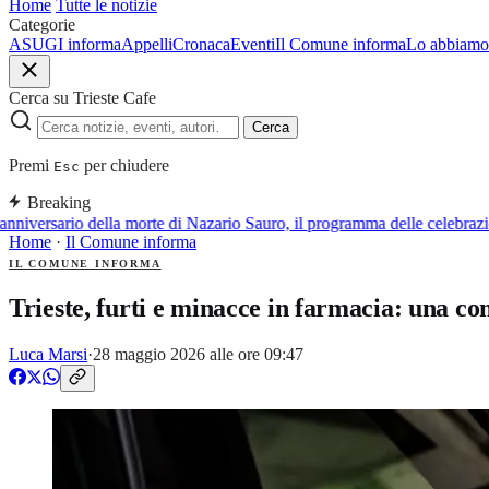
Home
Tutte le notizie
Categorie
ASUGI informa
Appelli
Cronaca
Eventi
Il Comune informa
Lo abbiamo 
Cerca su Trieste Cafe
Cerca
Premi
per chiudere
Esc
Breaking
nniversario della morte di Nazario Sauro, il programma delle celebrazi
Home
·
Il Comune informa
IL COMUNE INFORMA
Trieste, furti e minacce in farmacia: una co
Luca Marsi
·
28 maggio 2026 alle ore 09:47