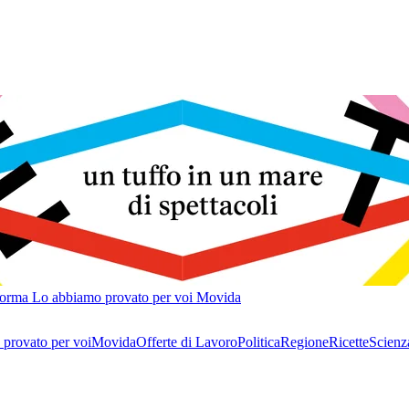
forma
Lo abbiamo provato per voi
Movida
provato per voi
Movida
Offerte di Lavoro
Politica
Regione
Ricette
Scienz