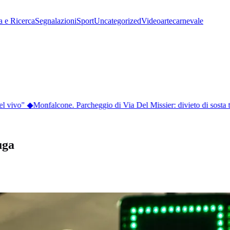
a e Ricerca
Segnalazioni
Sport
Uncategorized
Video
arte
carnevale
l vivo"
◆
Monfalcone. Parcheggio di Via Del Missier: divieto di sosta 
uga