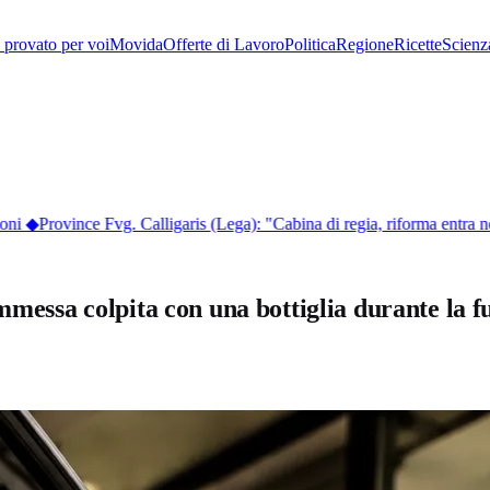
provato per voi
Movida
Offerte di Lavoro
Politica
Regione
Ricette
Scienz
oni
◆
Province Fvg. Calligaris (Lega): "Cabina di regia, riforma entra ne
mmessa colpita con una bottiglia durante la f