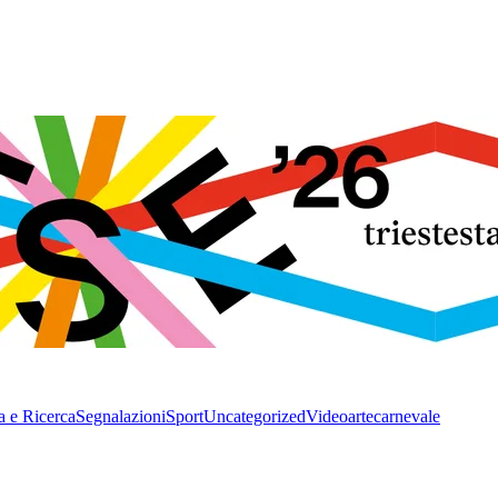
a e Ricerca
Segnalazioni
Sport
Uncategorized
Video
arte
carnevale