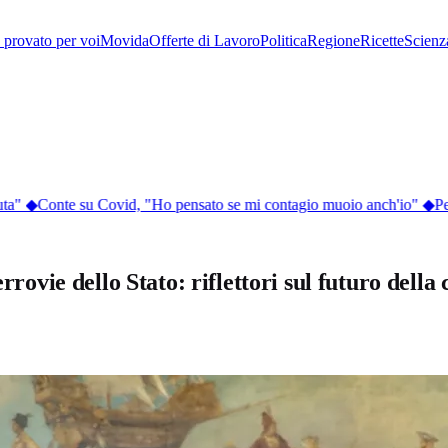
provato per voi
Movida
Offerte di Lavoro
Politica
Regione
Ricette
Scienz
a"
◆
Conte su Covid, "Ho pensato se mi contagio muoio anch'io"
◆
Perc
rovie dello Stato: riflettori sul futuro della 