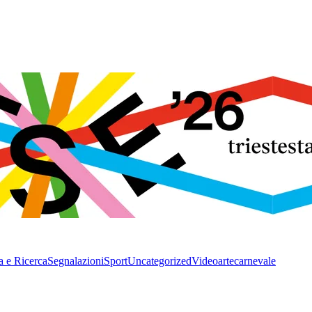
a e Ricerca
Segnalazioni
Sport
Uncategorized
Video
arte
carnevale