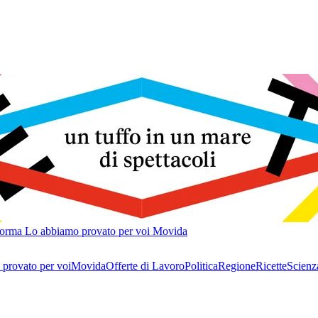
forma
Lo abbiamo provato per voi
Movida
provato per voi
Movida
Offerte di Lavoro
Politica
Regione
Ricette
Scienz