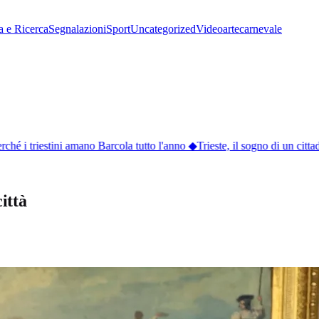
a e Ricerca
Segnalazioni
Sport
Uncategorized
Video
arte
carnevale
hé i triestini amano Barcola tutto l'anno
◆
Trieste, il sogno di un cittad
città