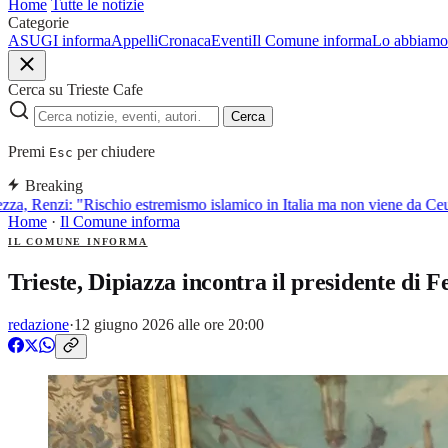
Home
Tutte le notizie
Categorie
ASUGI informa
Appelli
Cronaca
Eventi
Il Comune informa
Lo abbiamo 
Cerca su Trieste Cafe
Cerca
Premi
per chiudere
Esc
Breaking
za, Renzi: "Rischio estremismo islamico in Italia ma non viene da Ceut
Home
·
Il Comune informa
IL COMUNE INFORMA
Trieste, Dipiazza incontra il presidente di Fer
redazione
·
12 giugno 2026 alle ore 20:00