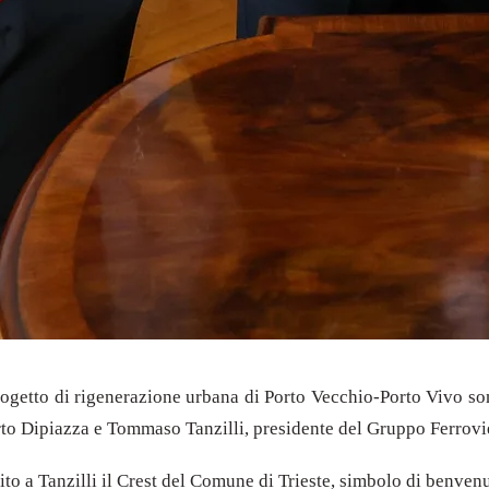
de progetto di rigenerazione urbana di Porto Vecchio-Porto Vivo so
to Dipiazza e Tommaso Tanzilli, presidente del Gruppo Ferrovie 
rito a Tanzilli il Crest del Comune di Trieste, simbolo di benven