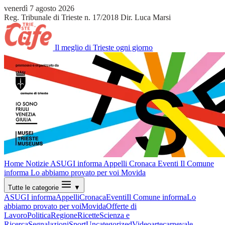
venerdì 7 agosto 2026
Reg. Tribunale di Trieste n. 17/2018
Dir. Luca Marsi
Il meglio di Trieste ogni giorno
Home
Notizie
ASUGI informa
Appelli
Cronaca
Eventi
Il Comune
informa
Lo abbiamo provato per voi
Movida
Tutte le categorie
▼
ASUGI informa
Appelli
Cronaca
Eventi
Il Comune informa
Lo
abbiamo provato per voi
Movida
Offerte di
Lavoro
Politica
Regione
Ricette
Scienza e
Ricerca
Segnalazioni
Sport
Uncategorized
Video
arte
carnevale