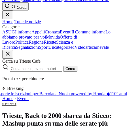
Cerca
Home
Tutte le notizie
Categorie
ASUGI informa
Appelli
Cronaca
Eventi
Il Comune informa
Lo
abbiamo provato per voi
Movida
Offerte di
Lavoro
Politica
Regione
Ricette
Scienza e
Ricerca
Segnalazioni
Sport
Uncategorized
Video
arte
carnevale
Cerca su Trieste Cafe
Cerca
Premi
per chiudere
Esc
Breaking
perte le iscrizioni per Barcolana Nuota powered by Honda
◆
110° anniv
Home
·
Eventi
EVENTI
Trieste, Back to 2000 sbarca da Sticco:
Mashup punta su una delle serate più