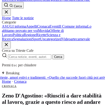
Cerca
Home
Tutte le notizie
Categorie
ASUGI informa
Appelli
Cronaca
Eventi
Il Comune informa
Lo
abbiamo provato per voi
Movida
Offerte di
Lavoro
Politica
Regione
Ricette
Scienza e
Ricerca
Segnalazioni
Sport
Uncategorized
Video
arte
carnevale
Cerca su Trieste Cafe
Cerca
Premi
per chiudere
Esc
Breaking
rieste, amori estivi e tradimenti: «Quello che succede fuori città poi a
Home
·
Cronaca
CRONACA
Zeno D'Agostino: «Riusciti a dare stabilità
al lavoro, grazie a questo riesco ad andare