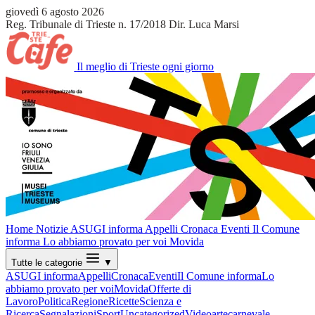
giovedì 6 agosto 2026
Reg. Tribunale di Trieste n. 17/2018
Dir. Luca Marsi
Il meglio di Trieste ogni giorno
Home
Notizie
ASUGI informa
Appelli
Cronaca
Eventi
Il Comune
informa
Lo abbiamo provato per voi
Movida
Tutte le categorie
▼
ASUGI informa
Appelli
Cronaca
Eventi
Il Comune informa
Lo
abbiamo provato per voi
Movida
Offerte di
Lavoro
Politica
Regione
Ricette
Scienza e
Ricerca
Segnalazioni
Sport
Uncategorized
Video
arte
carnevale