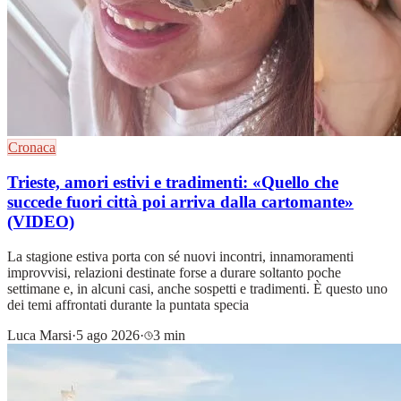
Cronaca
Trieste, amori estivi e tradimenti: «Quello che
succede fuori città poi arriva dalla cartomante»
(VIDEO)
La stagione estiva porta con sé nuovi incontri, innamoramenti
improvvisi, relazioni destinate forse a durare soltanto poche
settimane e, in alcuni casi, anche sospetti e tradimenti. È questo uno
dei temi affrontati durante la puntata specia
Luca Marsi
·
5 ago 2026
·
3 min