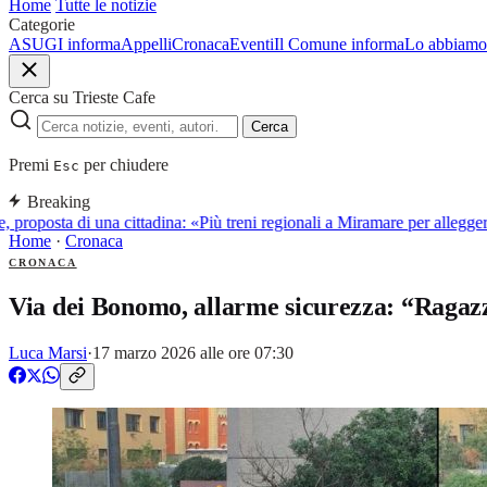
Home
Tutte le notizie
Categorie
ASUGI informa
Appelli
Cronaca
Eventi
Il Comune informa
Lo abbiamo 
Cerca su Trieste Cafe
Cerca
Premi
per chiudere
Esc
Breaking
 proposta di una cittadina: «Più treni regionali a Miramare per alleggerir
Home
·
Cronaca
CRONACA
Via dei Bonomo, allarme sicurezza: “Ragazzi
Luca Marsi
·
17 marzo 2026 alle ore 07:30