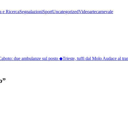
a e Ricerca
Segnalazioni
Sport
Uncategorized
Video
arte
carnevale
Caboto: due ambulanze sul posto
◆
Trieste, tuffi dal Molo Audace al tramo
o”