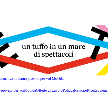
forma
Lo abbiamo provato per voi
Movida
provato per voi
Movida
Offerte di Lavoro
Politica
Regione
Ricette
Scienz