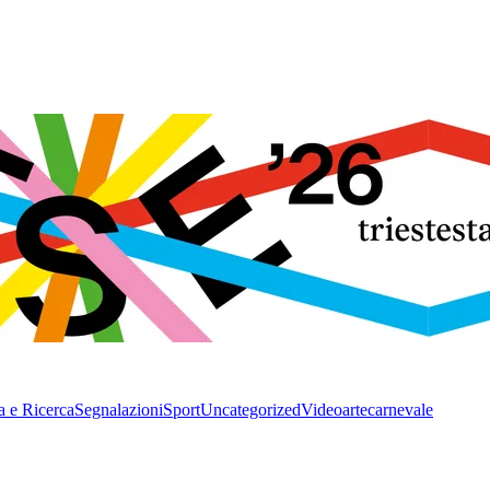
a e Ricerca
Segnalazioni
Sport
Uncategorized
Video
arte
carnevale