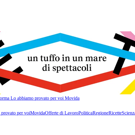
forma
Lo abbiamo provato per voi
Movida
provato per voi
Movida
Offerte di Lavoro
Politica
Regione
Ricette
Scienz