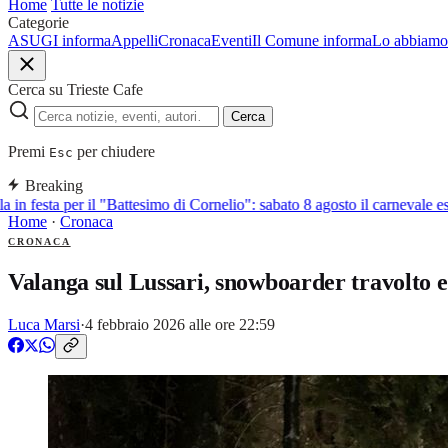
Home
Tutte le notizie
Categorie
ASUGI informa
Appelli
Cronaca
Eventi
Il Comune informa
Lo abbiamo 
Cerca su Trieste Cafe
Cerca
Premi
per chiudere
Esc
Breaking
in festa per il "Battesimo di Cornelio": sabato 8 agosto il carnevale esti
Home
·
Cronaca
CRONACA
Valanga sul Lussari, snowboarder travolto e
Luca Marsi
·
4 febbraio 2026 alle ore 22:59