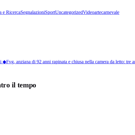
a e Ricerca
Segnalazioni
Sport
Uncategorized
Video
arte
carnevale
◆
Fvg, anziana di 92 anni rapinata e chiusa nella camera da letto: tre a
tro il tempo