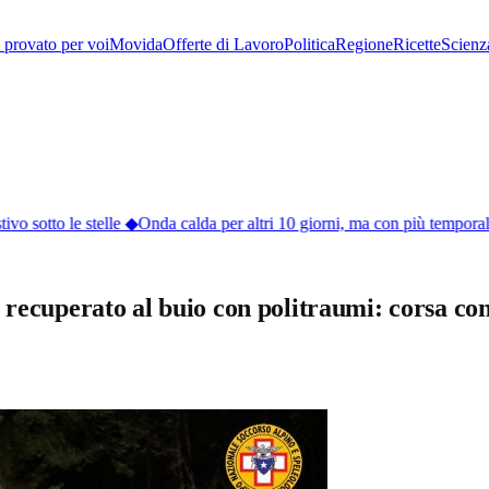
provato per voi
Movida
Offerte di Lavoro
Politica
Regione
Ricette
Scienz
vo sotto le stelle
◆
Onda calda per altri 10 giorni, ma con più temporali
 recuperato al buio con politraumi: corsa con