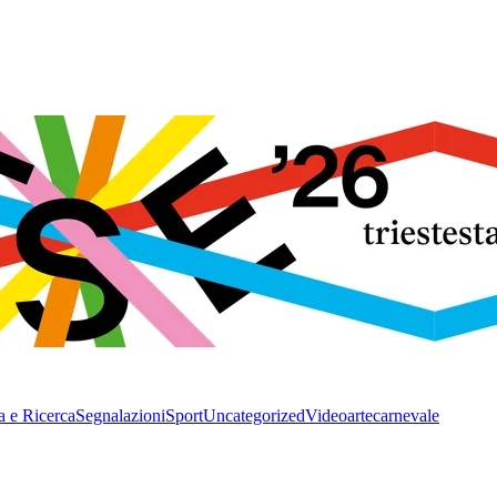
a e Ricerca
Segnalazioni
Sport
Uncategorized
Video
arte
carnevale