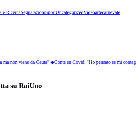
a e Ricerca
Segnalazioni
Sport
Uncategorized
Video
arte
carnevale
 ma non viene da Ceuta"
◆
Conte su Covid, "Ho pensato se mi contagio
retta su RaiUno