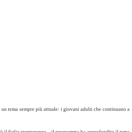
u un tema sempre più attuale: i giovani adulti che continuano a
iù il figlio trentunenne – il programma ha approfondito il tema