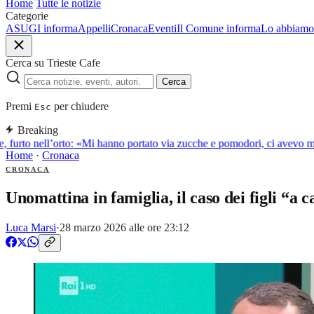
Home
Tutte le notizie
Categorie
ASUGI informa
Appelli
Cronaca
Eventi
Il Comune informa
Lo abbiamo 
Cerca su Trieste Cafe
Cerca
Premi
per chiudere
Esc
Breaking
 furto nell’orto: «Mi hanno portato via zucche e pomodori, ci avevo me
Home
·
Cronaca
CRONACA
Unomattina in famiglia, il caso dei figli “a c
Luca Marsi
·
28 marzo 2026 alle ore 23:12