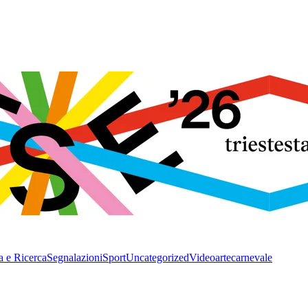
a e Ricerca
Segnalazioni
Sport
Uncategorized
Video
arte
carnevale