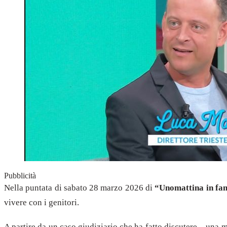
Pubblicità
Nella puntata di sabato 28 marzo 2026 di
“Unomattina in fa
vivere con i genitori.
A partire da un caso giudiziario che ha fatto discutere – una 