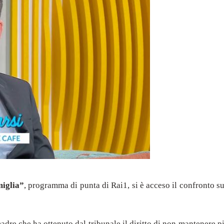
miglia”
, programma di punta di Rai1, si è acceso il confronto s
madre che ha ottenuto dal tribunale il diritto di non mantenere p