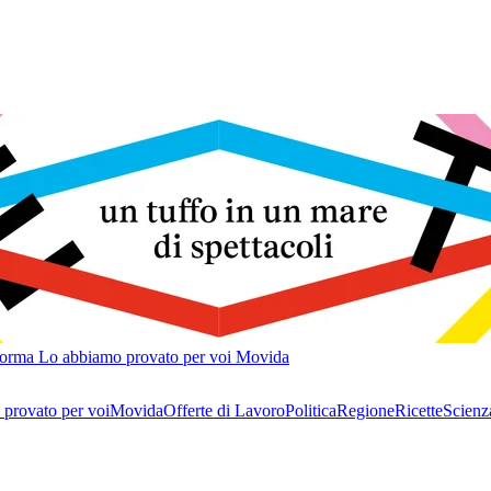
forma
Lo abbiamo provato per voi
Movida
provato per voi
Movida
Offerte di Lavoro
Politica
Regione
Ricette
Scienz