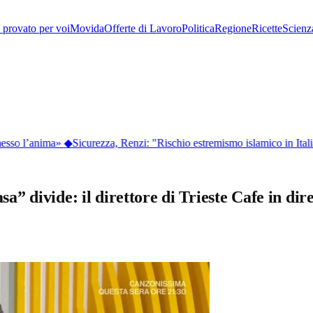
provato per voi
Movida
Offerte di Lavoro
Politica
Regione
Ricette
Scienz
sso l’anima»
◆
Sicurezza, Renzi: "Rischio estremismo islamico in Italia
asa” divide: il direttore di Trieste Cafe in di