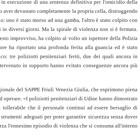
 in esecuzione di una sentenza definitiva per l'omicidio della
po aver devastato completamente la propria cella, distruggendo
lo: uno è stato morso ad una gamba, l'altro è stato colpito con
in diversi giorni. Ma la spirale di violenza non si è fermata.
sto improvviso, ha colpito al volto un ispettore della Polizia
ore ha riportato una profonda ferita alla guancia ed è stato
o: tre poliziotti penitenziari feriti, due dei quali ancora in
intervenuto in supporto hanno evitato conseguenze ancora più
ionale del SAPPE Friuli Venezia Giulia, che esprimono piena
ad operare. «I poliziotti penitenziari di Udine hanno dimostrato
ollerabile che il personale continui ad essere bersaglio di
e strumenti adeguati per poter garantire sicurezza senza dover
orza l'ennesimo episodio di violenza che si consuma all'interno