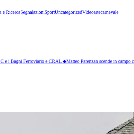
a e Ricerca
Segnalazioni
Sport
Uncategorized
Video
arte
carnevale
C e i Bagni Ferroviario e CRAL
◆
Matteo Parenzan scende in campo con