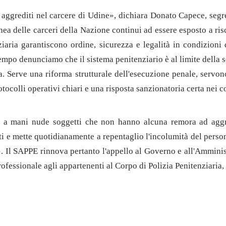
i aggrediti nel carcere di Udine», dichiara Donato Capece, seg
ea delle carceri della Nazione continui ad essere esposto a ris
ziaria garantiscono ordine, sicurezza e legalità in condizioni
tempo denunciamo che il sistema penitenziario è al limite della 
a. Serve una riforma strutturale dell'esecuzione penale, servon
tocolli operativi chiari e una risposta sanzionatoria certa nei c
no a mani nude soggetti che non hanno alcuna remora ad aggred
ti e mette quotidianamente a repentaglio l'incolumità del persona
oli». Il SAPPE rinnova pertanto l'appello al Governo e all'Ammin
rofessionale agli appartenenti al Corpo di Polizia Penitenziaria, 