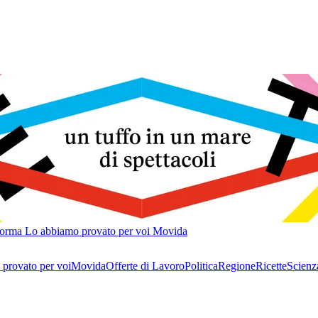
forma
Lo abbiamo provato per voi
Movida
provato per voi
Movida
Offerte di Lavoro
Politica
Regione
Ricette
Scienz