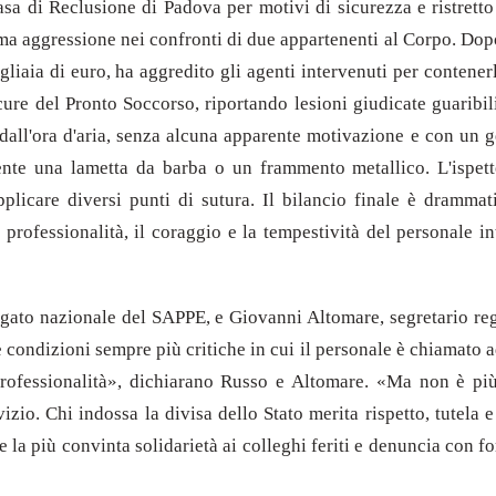
Casa di Reclusione di Padova per motivi di sicurezza e ristretto
sima aggressione nei confronti di due appartenenti al Corpo. Do
liaia di euro, ha aggredito gli agenti intervenuti per contener
ure del Pronto Soccorso, riportando lesioni giudicate guaribili 
 dall'ora d'aria, senza alcuna apparente motivazione e con un ge
ente una lametta da barba o un frammento metallico. L'ispett
licare diversi punti di sutura. Il bilancio finale è drammatic
 professionalità, il coraggio e la tempestività del personale 
gato nazionale del SAPPE, e Giovanni Altomare, segretario reg
le condizioni sempre più critiche in cui il personale è chiamato 
rofessionalità», dichiarano Russo e Altomare. «Ma non è più t
izio. Chi indossa la divisa dello Stato merita rispetto, tutela 
 la più convinta solidarietà ai colleghi feriti e denuncia con f