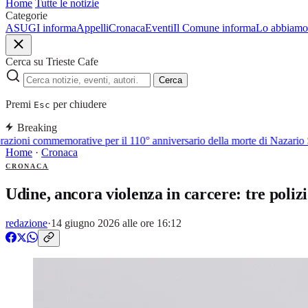
Home
Tutte le notizie
Categorie
ASUGI informa
Appelli
Cronaca
Eventi
Il Comune informa
Lo abbiamo 
Cerca su Trieste Cafe
Cerca
Premi
per chiudere
Esc
Breaking
zioni commemorative per il 110° anniversario della morte di Nazario 
Home
·
Cronaca
CRONACA
Udine, ancora violenza in carcere: tre polizio
redazione
·
14 giugno 2026 alle ore 16:12