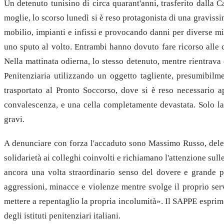
Un detenuto tunisino di circa quarant'anni, trasferito dalla 
moglie, lo scorso lunedì si è reso protagonista di una gravis
mobilio, impianti e infissi e provocando danni per diverse mig
uno sputo al volto. Entrambi hanno dovuto fare ricorso alle c
Nella mattinata odierna, lo stesso detenuto, mentre rientrava
Penitenziaria utilizzando un oggetto tagliente, presumibilm
trasportato al Pronto Soccorso, dove si è reso necessario app
convalescenza, e una cella completamente devastata. Solo la
gravi.
A denunciare con forza l'accaduto sono Massimo Russo, dele
solidarietà ai colleghi coinvolti e richiamano l'attenzione sul
ancora una volta straordinario senso del dovere e grande p
aggressioni, minacce e violenze mentre svolge il proprio serv
mettere a repentaglio la propria incolumità». Il SAPPE esprime
degli istituti penitenziari italiani.