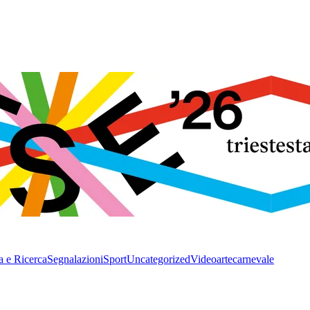
a e Ricerca
Segnalazioni
Sport
Uncategorized
Video
arte
carnevale