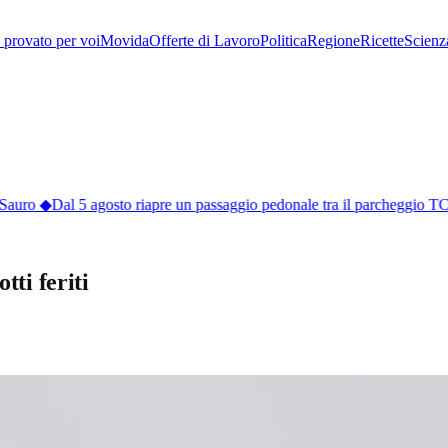
provato per voi
Movida
Offerte di Lavoro
Politica
Regione
Ricette
Scienz
Sauro
◆
Dal 5 agosto riapre un passaggio pedonale tra il parcheggio TC
tti feriti