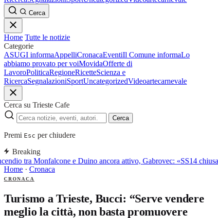
Cerca
Home
Tutte le notizie
Categorie
ASUGI informa
Appelli
Cronaca
Eventi
Il Comune informa
Lo
abbiamo provato per voi
Movida
Offerte di
Lavoro
Politica
Regione
Ricette
Scienza e
Ricerca
Segnalazioni
Sport
Uncategorized
Video
arte
carnevale
Cerca su Trieste Cafe
Cerca
Premi
per chiudere
Esc
Breaking
cendio tra Monfalcone e Duino ancora attivo, Gabrovec: «SS14 chiusa,
Home
·
Cronaca
CRONACA
Turismo a Trieste, Bucci: “Serve vendere
meglio la città, non basta promuovere