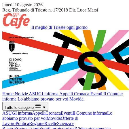
lunedì 10 agosto 2026
Reg. Tribunale di Trieste n. 17/2018
Dir. Luca Marsi
Il meglio di Trieste ogni giorno
Home
Notizie
ASUGI informa
Appelli
Cronaca
Eventi
Il Comune
informa
Lo abbiamo provato per voi
Movida
Tutte le categorie
▼
ASUGI informa
Appelli
Cronaca
Eventi
Il Comune informa
Lo
abbiamo provato per voi
Movida
Offerte di
Lavoro
Politica
Regione
Ricette
Scienza e
Ricerca
Segnalazioni
Sport
Uncategorized
Video
arte
carnevale