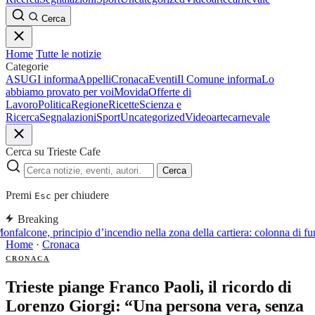
Cerca
Home
Tutte le notizie
Categorie
ASUGI informa
Appelli
Cronaca
Eventi
Il Comune informa
Lo
abbiamo provato per voi
Movida
Offerte di
Lavoro
Politica
Regione
Ricette
Scienza e
Ricerca
Segnalazioni
Sport
Uncategorized
Video
arte
carnevale
Cerca su Trieste Cafe
Cerca
Premi
per chiudere
Esc
Breaking
onfalcone, principio d’incendio nella zona della cartiera: colonna di f
Home
·
Cronaca
CRONACA
Trieste piange Franco Paoli, il ricordo di
Lorenzo Giorgi: “Una persona vera, senza