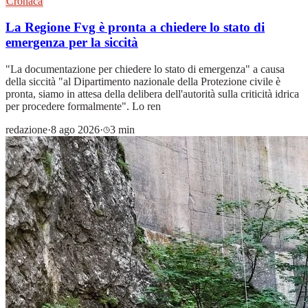
Cronaca
La Regione Fvg è pronta a chiedere lo stato di
emergenza per la siccità
"La documentazione per chiedere lo stato di emergenza" a causa
della siccità "al Dipartimento nazionale della Protezione civile è
pronta, siamo in attesa della delibera dell'autorità sulla criticità idrica
per procedere formalmente". Lo ren
redazione
·
8 ago 2026
·
3 min