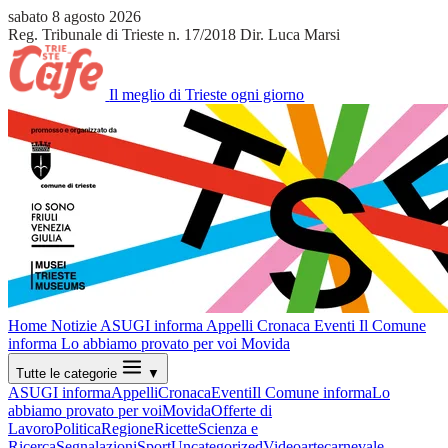
sabato 8 agosto 2026
Reg. Tribunale di Trieste n. 17/2018
Dir. Luca Marsi
Il meglio di Trieste ogni giorno
Home
Notizie
ASUGI informa
Appelli
Cronaca
Eventi
Il Comune
informa
Lo abbiamo provato per voi
Movida
Tutte le categorie
▼
ASUGI informa
Appelli
Cronaca
Eventi
Il Comune informa
Lo
abbiamo provato per voi
Movida
Offerte di
Lavoro
Politica
Regione
Ricette
Scienza e
Ricerca
Segnalazioni
Sport
Uncategorized
Video
arte
carnevale