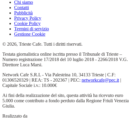
Chi siamo
Contatti
Pubblicità
Privacy Policy
Cookie Policy
Termini di servizio
Gestione Cookie
© 2026, Trieste Cafe. Tutti i diritti riservati.
Testata giornalistica online iscritta presso il Tribunale di Trieste –
Numero registrazione 17/2018 del 10 luglio 2018 - 2266/2018 V.G.
Direttore Luca Marsi.
Network Cafe S.R.L - Via Palestrina 10, 34133 Trieste | C.F:
01306520329 | REA: TS - 202367 | PEC:
networkcafe@pec.it
|
Capitale Sociale i.v.: 10.000€
Ai fini della realizzazione del sito, questa attività ha ricevuto euro
5.000 come contributo a fondo perduto dalla Regione Friuli Venezia
Giulia.
Realizzato da