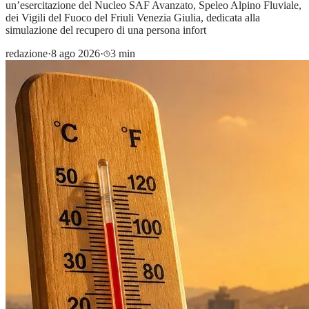
un’esercitazione del Nucleo SAF Avanzato, Speleo Alpino Fluviale,
dei Vigili del Fuoco del Friuli Venezia Giulia, dedicata alla
simulazione del recupero di una persona infort
redazione
·
8 ago 2026
·
3 min