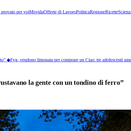
provato per voi
Movida
Offerte di Lavoro
Politica
Regione
Ricette
Scienz
o”
◆
Fvg, vendono limonata per comprare un Ciao: tre adolescenti ammoni
Frustavano la gente con un tondino di ferro”