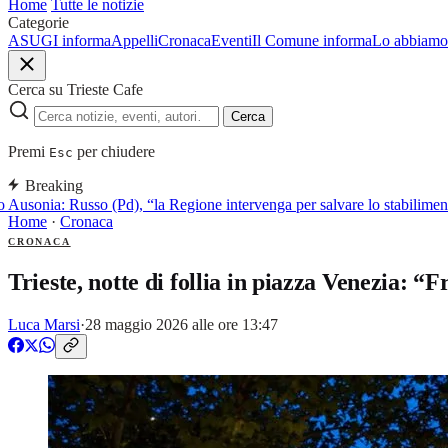
Home
Tutte le notizie
Categorie
ASUGI informa
Appelli
Cronaca
Eventi
Il Comune informa
Lo abbiamo 
Cerca su Trieste Cafe
Cerca
Premi
per chiudere
Esc
Breaking
usonia: Russo (Pd), “la Regione intervenga per salvare lo stabiliment
Home
·
Cronaca
CRONACA
Trieste, notte di follia in piazza Venezia: “
Luca Marsi
·
28 maggio 2026 alle ore 13:47