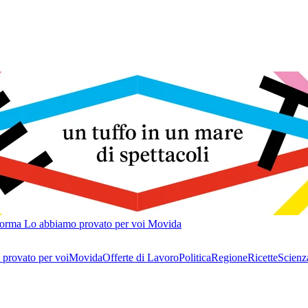
forma
Lo abbiamo provato per voi
Movida
provato per voi
Movida
Offerte di Lavoro
Politica
Regione
Ricette
Scienz