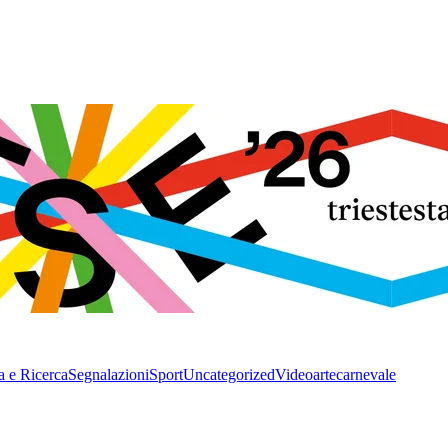
a e Ricerca
Segnalazioni
Sport
Uncategorized
Video
arte
carnevale