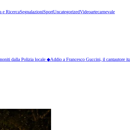
a e Ricerca
Segnalazioni
Sport
Uncategorized
Video
arte
carnevale
ti dalla Polizia locale
◆
Addio a Francesco Guccini, il cantautore ital