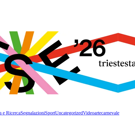
a e Ricerca
Segnalazioni
Sport
Uncategorized
Video
arte
carnevale