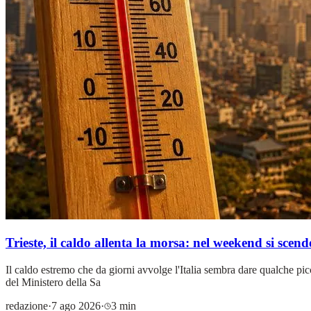
Trieste, il caldo allenta la morsa: nel weekend si scende
Il caldo estremo che da giorni avvolge l'Italia sembra dare qualche picc
del Ministero della Sa
redazione
·
7 ago 2026
·
3 min