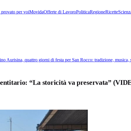
provato per voi
Movida
Offerte di Lavoro
Politica
Regione
Ricette
Scienz
 Aurisina, quattro giorni di festa per San Rocco: tradizione, musica, s
dentitario: “La storicità va preservata” (VI