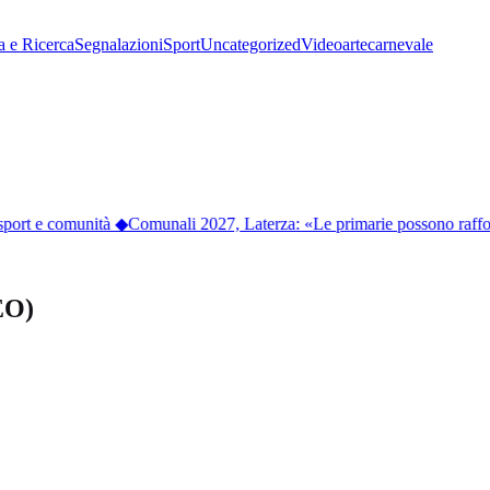
a e Ricerca
Segnalazioni
Sport
Uncategorized
Video
arte
carnevale
port e comunità
◆
Comunali 2027, Laterza: «Le primarie possono rafforza
DEO)