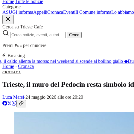
Home
Tutte le notizie
Categorie
ASUGI informa
Appelli
Cronaca
Eventi
Il Comune informa
Lo abbiamo 
Cerca su Trieste Cafe
Cerca
Premi
per chiudere
Esc
Breaking
 il caldo allenta la morsa: nel weekend si scende al bollino giallo
◆
Duino
Home
·
Cronaca
CRONACA
Trieste, il muro del Pedocin resta simbolo i
Luca Marsi
·
24 maggio 2026 alle ore 20:20