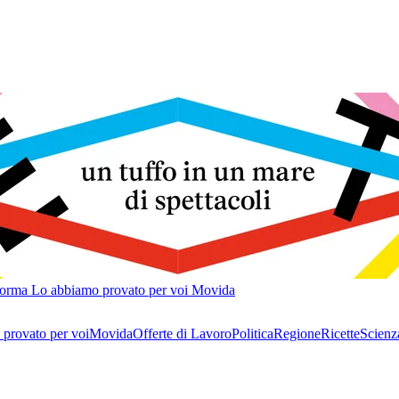
forma
Lo abbiamo provato per voi
Movida
provato per voi
Movida
Offerte di Lavoro
Politica
Regione
Ricette
Scienz