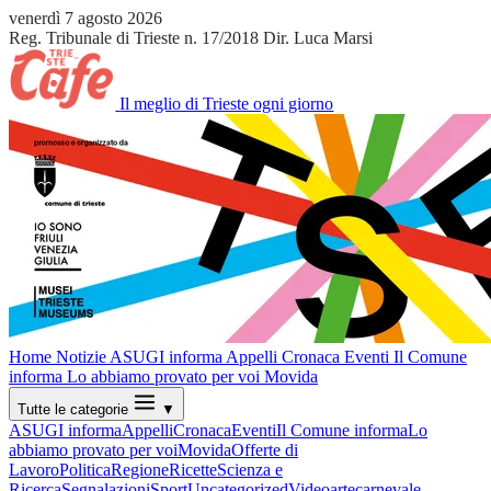
venerdì 7 agosto 2026
Reg. Tribunale di Trieste n. 17/2018
Dir. Luca Marsi
Il meglio di Trieste ogni giorno
Home
Notizie
ASUGI informa
Appelli
Cronaca
Eventi
Il Comune
informa
Lo abbiamo provato per voi
Movida
Tutte le categorie
▼
ASUGI informa
Appelli
Cronaca
Eventi
Il Comune informa
Lo
abbiamo provato per voi
Movida
Offerte di
Lavoro
Politica
Regione
Ricette
Scienza e
Ricerca
Segnalazioni
Sport
Uncategorized
Video
arte
carnevale