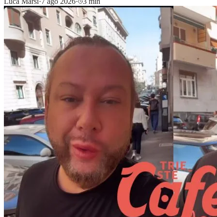
Luca Marsi
·
7 ago 2026
·
3 min