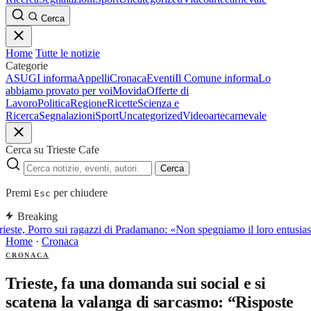
Cerca
Home
Tutte le notizie
Categorie
ASUGI informa
Appelli
Cronaca
Eventi
Il Comune informa
Lo
abbiamo provato per voi
Movida
Offerte di
Lavoro
Politica
Regione
Ricette
Scienza e
Ricerca
Segnalazioni
Sport
Uncategorized
Video
arte
carnevale
Cerca su Trieste Cafe
Cerca
Premi
per chiudere
Esc
Breaking
ieste, Porro sui ragazzi di Pradamano: «Non spegniamo il loro entusia
Home
·
Cronaca
CRONACA
Trieste, fa una domanda sui social e si
scatena la valanga di sarcasmo: “Risposte