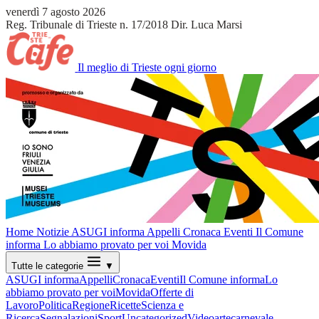
venerdì 7 agosto 2026
Reg. Tribunale di Trieste n. 17/2018
Dir. Luca Marsi
Il meglio di Trieste ogni giorno
Home
Notizie
ASUGI informa
Appelli
Cronaca
Eventi
Il Comune
informa
Lo abbiamo provato per voi
Movida
Tutte le categorie
▼
ASUGI informa
Appelli
Cronaca
Eventi
Il Comune informa
Lo
abbiamo provato per voi
Movida
Offerte di
Lavoro
Politica
Regione
Ricette
Scienza e
Ricerca
Segnalazioni
Sport
Uncategorized
Video
arte
carnevale