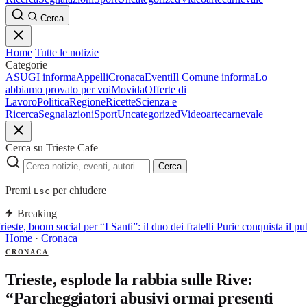
Cerca
Home
Tutte le notizie
Categorie
ASUGI informa
Appelli
Cronaca
Eventi
Il Comune informa
Lo
abbiamo provato per voi
Movida
Offerte di
Lavoro
Politica
Regione
Ricette
Scienza e
Ricerca
Segnalazioni
Sport
Uncategorized
Video
arte
carnevale
Cerca su Trieste Cafe
Cerca
Premi
per chiudere
Esc
Breaking
rieste, boom social per “I Santi”: il duo dei fratelli Puric conquista i
Home
·
Cronaca
CRONACA
Trieste, esplode la rabbia sulle Rive:
“Parcheggiatori abusivi ormai presenti