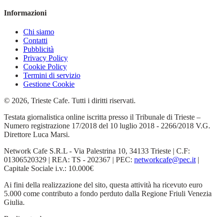
Informazioni
Chi siamo
Contatti
Pubblicità
Privacy Policy
Cookie Policy
Termini di servizio
Gestione Cookie
© 2026, Trieste Cafe. Tutti i diritti riservati.
Testata giornalistica online iscritta presso il Tribunale di Trieste –
Numero registrazione 17/2018 del 10 luglio 2018 - 2266/2018 V.G.
Direttore Luca Marsi.
Network Cafe S.R.L - Via Palestrina 10, 34133 Trieste | C.F:
01306520329 | REA: TS - 202367 | PEC:
networkcafe@pec.it
|
Capitale Sociale i.v.: 10.000€
Ai fini della realizzazione del sito, questa attività ha ricevuto euro
5.000 come contributo a fondo perduto dalla Regione Friuli Venezia
Giulia.