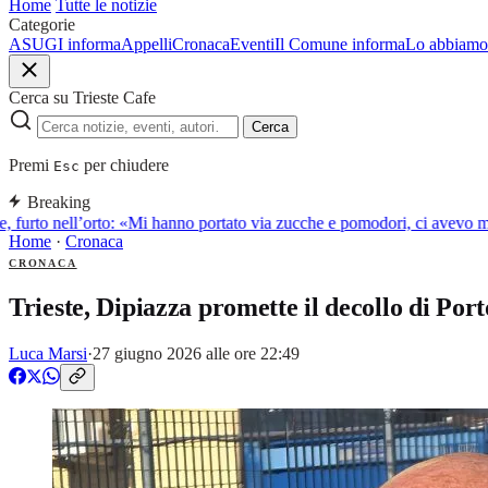
Home
Tutte le notizie
Categorie
ASUGI informa
Appelli
Cronaca
Eventi
Il Comune informa
Lo abbiamo 
Cerca su Trieste Cafe
Cerca
Premi
per chiudere
Esc
Breaking
, furto nell’orto: «Mi hanno portato via zucche e pomodori, ci avevo m
Home
·
Cronaca
CRONACA
Trieste, Dipiazza promette il decollo di P
Luca Marsi
·
27 giugno 2026 alle ore 22:49