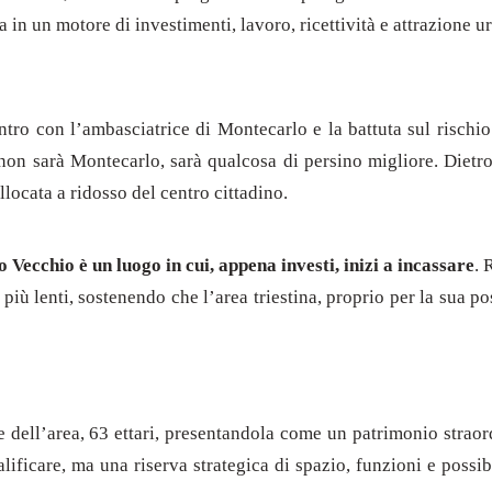
 in un motore di investimenti, lavoro, ricettività e attrazione u
ontro con l’ambasciatrice di Montecarlo e la battuta sul rischi
non sarà Montecarlo, sarà qualcosa di persino migliore. Dietro 
llocata a ridosso del centro cittadino.
o Vecchio è un luogo in cui, appena investi, inizi a incassare
. 
iù lenti, sostenendo che l’area triestina, proprio per la sua pos
e dell’area, 63 ettari, presentandola come un patrimonio straor
ificare, ma una riserva strategica di spazio, funzioni e possib