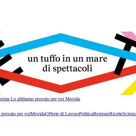
forma
Lo abbiamo provato per voi
Movida
provato per voi
Movida
Offerte di Lavoro
Politica
Regione
Ricette
Scienz