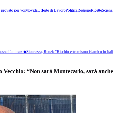
provato per voi
Movida
Offerte di Lavoro
Politica
Regione
Ricette
Scienz
esso l’anima»
◆
Sicurezza, Renzi: "Rischio estremismo islamico in Ital
orto Vecchio: “Non sarà Montecarlo, sarà anc