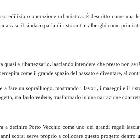
uso edilizio o operazione urbanistica. È descritto come una leva
 Non a caso il sindaco parla di ristoranti e alberghi come prim
va quasi a ribattezzarlo, lasciando intendere che presto non avr
ercepita come il grande spazio del passato e diventare, al contrar
 a fare un sopralluogo, mostrando i lavori, i masegni e il rist
ogetto, ma
farlo vedere
, trasformarlo in una narrazione concreta
a a definire Porto Vecchio come uno dei grandi regali lasciati 
li anni scorsi serve proprio a collocare questo progetto dentro u