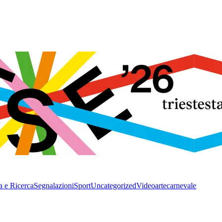
a e Ricerca
Segnalazioni
Sport
Uncategorized
Video
arte
carnevale