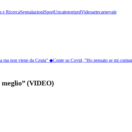
a e Ricerca
Segnalazioni
Sport
Uncategorized
Video
arte
carnevale
ia ma non viene da Ceuta"
◆
Conte su Covid, "Ho pensato se mi contagi
he meglio” (VIDEO)