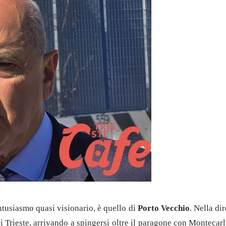
tusiasmo quasi visionario, è quello di
Porto Vecchio
. Nella di
 Trieste, arrivando a spingersi oltre il paragone con Montecarlo