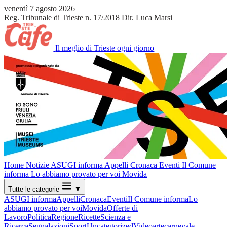
venerdì 7 agosto 2026
Reg. Tribunale di Trieste n. 17/2018
Dir. Luca Marsi
Il meglio di Trieste ogni giorno
Home
Notizie
ASUGI informa
Appelli
Cronaca
Eventi
Il Comune
informa
Lo abbiamo provato per voi
Movida
Tutte le categorie
▼
ASUGI informa
Appelli
Cronaca
Eventi
Il Comune informa
Lo
abbiamo provato per voi
Movida
Offerte di
Lavoro
Politica
Regione
Ricette
Scienza e
Ricerca
Segnalazioni
Sport
Uncategorized
Video
arte
carnevale