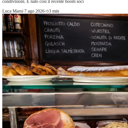
condivisioni. È nato così il recente boom soci
Luca Marsi
·
7 ago 2026
·
3 min