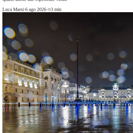
Luca Marsi
·
6 ago 2026
·
3 min