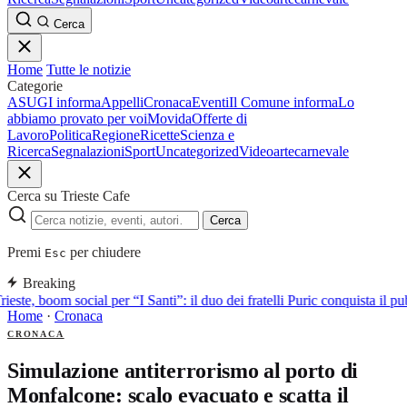
Cerca
Home
Tutte le notizie
Categorie
ASUGI informa
Appelli
Cronaca
Eventi
Il Comune informa
Lo
abbiamo provato per voi
Movida
Offerte di
Lavoro
Politica
Regione
Ricette
Scienza e
Ricerca
Segnalazioni
Sport
Uncategorized
Video
arte
carnevale
Cerca su Trieste Cafe
Cerca
Premi
per chiudere
Esc
Breaking
rieste, boom social per “I Santi”: il duo dei fratelli Puric conquista i
Home
·
Cronaca
CRONACA
Simulazione antiterrorismo al porto di
Monfalcone: scalo evacuato e scatta il