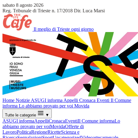
sabato 8 agosto 2026
Reg. Tribunale di Trieste n. 17/2018
Dir. Luca Marsi
Il meglio di Trieste ogni giorno
Home
Notizie
ASUGI informa
Appelli
Cronaca
Eventi
Il Comune
informa
Lo abbiamo provato per voi
Movida
Tutte le categorie
▼
ASUGI informa
Appelli
Cronaca
Eventi
Il Comune informa
Lo
abbiamo provato per voi
Movida
Offerte di
Lavoro
Politica
Regione
Ricette
Scienza e
Ricerca
Segnalazioni
Sport
Uncategorized
Video
arte
carnevale