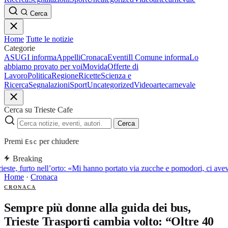
Cerca
Home
Tutte le notizie
Categorie
ASUGI informa
Appelli
Cronaca
Eventi
Il Comune informa
Lo
abbiamo provato per voi
Movida
Offerte di
Lavoro
Politica
Regione
Ricette
Scienza e
Ricerca
Segnalazioni
Sport
Uncategorized
Video
arte
carnevale
Cerca su Trieste Cafe
Cerca
Premi
per chiudere
Esc
Breaking
ieste, furto nell’orto: «Mi hanno portato via zucche e pomodori, ci av
Home
·
Cronaca
CRONACA
Sempre più donne alla guida dei bus,
Trieste Trasporti cambia volto: “Oltre 40