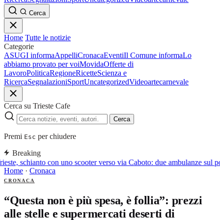
Cerca
Home
Tutte le notizie
Categorie
ASUGI informa
Appelli
Cronaca
Eventi
Il Comune informa
Lo
abbiamo provato per voi
Movida
Offerte di
Lavoro
Politica
Regione
Ricette
Scienza e
Ricerca
Segnalazioni
Sport
Uncategorized
Video
arte
carnevale
Cerca su Trieste Cafe
Cerca
Premi
per chiudere
Esc
Breaking
ieste, schianto con uno scooter verso via Caboto: due ambulanze sul p
Home
·
Cronaca
CRONACA
“Questa non è più spesa, è follia”: prezzi
alle stelle e supermercati deserti di