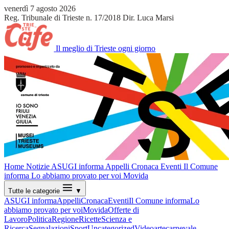
venerdì 7 agosto 2026
Reg. Tribunale di Trieste n. 17/2018
Dir. Luca Marsi
Il meglio di Trieste ogni giorno
Home
Notizie
ASUGI informa
Appelli
Cronaca
Eventi
Il Comune
informa
Lo abbiamo provato per voi
Movida
Tutte le categorie
▼
ASUGI informa
Appelli
Cronaca
Eventi
Il Comune informa
Lo
abbiamo provato per voi
Movida
Offerte di
Lavoro
Politica
Regione
Ricette
Scienza e
Ricerca
Segnalazioni
Sport
Uncategorized
Video
arte
carnevale