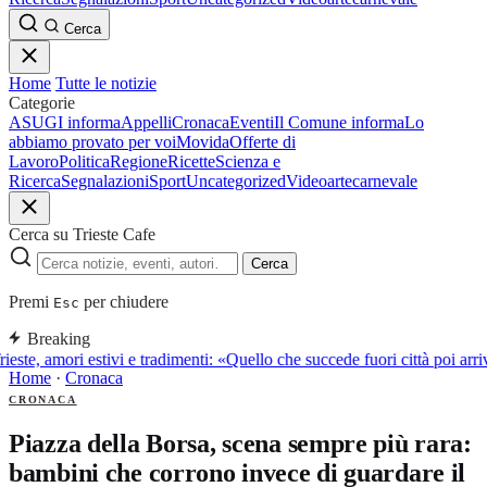
Cerca
Home
Tutte le notizie
Categorie
ASUGI informa
Appelli
Cronaca
Eventi
Il Comune informa
Lo
abbiamo provato per voi
Movida
Offerte di
Lavoro
Politica
Regione
Ricette
Scienza e
Ricerca
Segnalazioni
Sport
Uncategorized
Video
arte
carnevale
Cerca su Trieste Cafe
Cerca
Premi
per chiudere
Esc
Breaking
ieste, amori estivi e tradimenti: «Quello che succede fuori città poi a
Home
·
Cronaca
CRONACA
Piazza della Borsa, scena sempre più rara:
bambini che corrono invece di guardare il