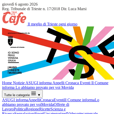
giovedì 6 agosto 2026
Reg. Tribunale di Trieste n. 17/2018
Dir. Luca Marsi
Il meglio di Trieste ogni giorno
Home
Notizie
ASUGI informa
Appelli
Cronaca
Eventi
Il Comune
informa
Lo abbiamo provato per voi
Movida
Tutte le categorie
▼
ASUGI informa
Appelli
Cronaca
Eventi
Il Comune informa
Lo
abbiamo provato per voi
Movida
Offerte di
Lavoro
Politica
Regione
Ricette
Scienza e
Ricerca
Segnalazioni
Sport
Uncategorized
Video
arte
carnevale