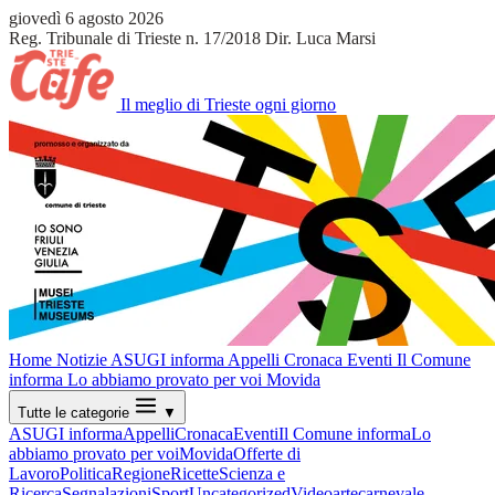
giovedì 6 agosto 2026
Reg. Tribunale di Trieste n. 17/2018
Dir. Luca Marsi
Il meglio di Trieste ogni giorno
Home
Notizie
ASUGI informa
Appelli
Cronaca
Eventi
Il Comune
informa
Lo abbiamo provato per voi
Movida
Tutte le categorie
▼
ASUGI informa
Appelli
Cronaca
Eventi
Il Comune informa
Lo
abbiamo provato per voi
Movida
Offerte di
Lavoro
Politica
Regione
Ricette
Scienza e
Ricerca
Segnalazioni
Sport
Uncategorized
Video
arte
carnevale