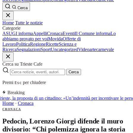
Cerca
Home
Tutte le notizie
Categorie
ASUGI informa
Appelli
Cronaca
Eventi
Il Comune informa
Lo
abbiamo provato per voi
Movida
Offerte di
Lavoro
Politica
Regione
Ricette
Scienza e
Ricerca
Segnalazioni
Sport
Uncategorized
Video
arte
carnevale
Cerca su Trieste Cafe
Cerca
Premi
per chiudere
Esc
Breaking
ieste, la proposta di un cittadino: «Un’indennità per incentivare le perso
Home
·
Cronaca
CRONACA
Pedocin, Lorenzo Giorgi difende il muro
divisorio: “Chi polemizza ignora la storia