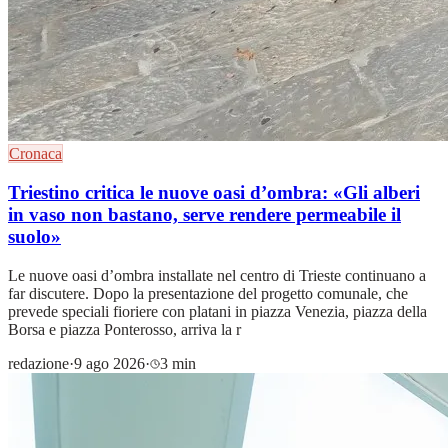
Cronaca
Triestino critica le nuove oasi d’ombra: «Gli alberi
in vaso non bastano, serve rendere permeabile il
suolo»
Le nuove oasi d’ombra installate nel centro di Trieste continuano a
far discutere. Dopo la presentazione del progetto comunale, che
prevede speciali fioriere con platani in piazza Venezia, piazza della
Borsa e piazza Ponterosso, arriva la r
redazione
·
9 ago 2026
·
3 min