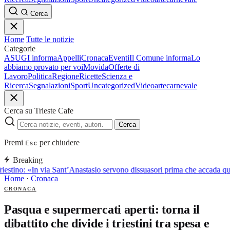
Cerca
Home
Tutte le notizie
Categorie
ASUGI informa
Appelli
Cronaca
Eventi
Il Comune informa
Lo
abbiamo provato per voi
Movida
Offerte di
Lavoro
Politica
Regione
Ricette
Scienza e
Ricerca
Segnalazioni
Sport
Uncategorized
Video
arte
carnevale
Cerca su Trieste Cafe
Cerca
Premi
per chiudere
Esc
Breaking
iestino: «In via Sant’Anastasio servono dissuasori prima che accada q
Home
·
Cronaca
CRONACA
Pasqua e supermercati aperti: torna il
dibattito che divide i triestini tra spesa e