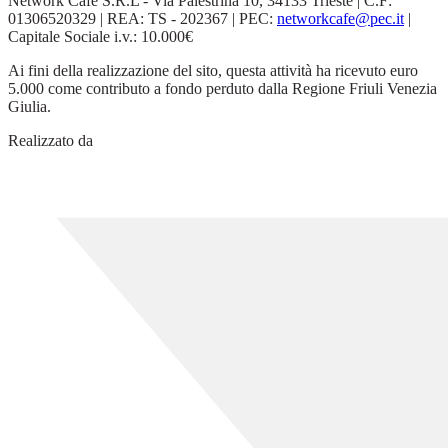
Network Cafe S.R.L - Via Palestrina 10, 34133 Trieste | C.F:
01306520329 | REA: TS - 202367 | PEC:
networkcafe@pec.it
|
Capitale Sociale i.v.: 10.000€
Ai fini della realizzazione del sito, questa attività ha ricevuto euro
5.000 come contributo a fondo perduto dalla Regione Friuli Venezia
Giulia.
Realizzato da