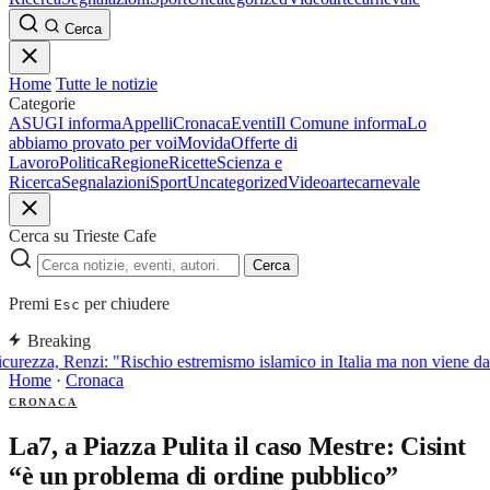
Cerca
Home
Tutte le notizie
Categorie
ASUGI informa
Appelli
Cronaca
Eventi
Il Comune informa
Lo
abbiamo provato per voi
Movida
Offerte di
Lavoro
Politica
Regione
Ricette
Scienza e
Ricerca
Segnalazioni
Sport
Uncategorized
Video
arte
carnevale
Cerca su Trieste Cafe
Cerca
Premi
per chiudere
Esc
Breaking
curezza, Renzi: "Rischio estremismo islamico in Italia ma non viene d
Home
·
Cronaca
CRONACA
La7, a Piazza Pulita il caso Mestre: Cisint
“è un problema di ordine pubblico”