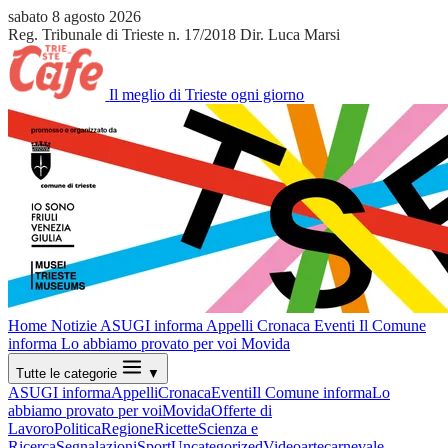
sabato 8 agosto 2026
Reg. Tribunale di Trieste n. 17/2018
Dir. Luca Marsi
Il meglio di Trieste ogni giorno
Home
Notizie
ASUGI informa
Appelli
Cronaca
Eventi
Il Comune
informa
Lo abbiamo provato per voi
Movida
Tutte le categorie
▼
ASUGI informa
Appelli
Cronaca
Eventi
Il Comune informa
Lo
abbiamo provato per voi
Movida
Offerte di
Lavoro
Politica
Regione
Ricette
Scienza e
Ricerca
Segnalazioni
Sport
Uncategorized
Video
arte
carnevale