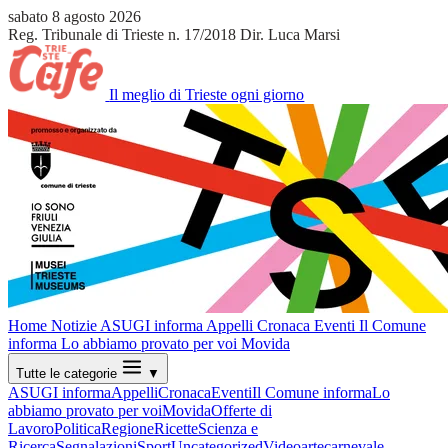
sabato 8 agosto 2026
Reg. Tribunale di Trieste n. 17/2018
Dir. Luca Marsi
Il meglio di Trieste ogni giorno
Home
Notizie
ASUGI informa
Appelli
Cronaca
Eventi
Il Comune
informa
Lo abbiamo provato per voi
Movida
Tutte le categorie
▼
ASUGI informa
Appelli
Cronaca
Eventi
Il Comune informa
Lo
abbiamo provato per voi
Movida
Offerte di
Lavoro
Politica
Regione
Ricette
Scienza e
Ricerca
Segnalazioni
Sport
Uncategorized
Video
arte
carnevale