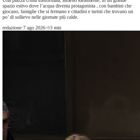
Una piazza Unità trasformata, almeno idealmente, in un grande
spazio estivo dove l’acqua diventa protagonista , con bambini che
giocano, famiglie che si fermano e cittadini e turisti che trovano un
po’ di sollievo nelle giornate più calde.
redazione
·
7 ago 2026
·
3 min