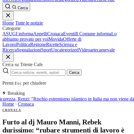
Cerca
Home
Tutte le notizie
Categorie
ASUGI informa
Appelli
Cronaca
Eventi
Il Comune informa
Lo
abbiamo provato per voi
Movida
Offerte di
Lavoro
Politica
Regione
Ricette
Scienza e
Ricerca
Segnalazioni
Sport
Uncategorized
Video
arte
carnevale
Cerca su Trieste Cafe
Cerca
Premi
per chiudere
Esc
Breaking
curezza, Renzi: "Rischio estremismo islamico in Italia ma non viene d
Home
·
Cronaca
CRONACA
Furto al dj Mauro Manni, Rebek
durissimo: “rubare strumenti di lavoro è