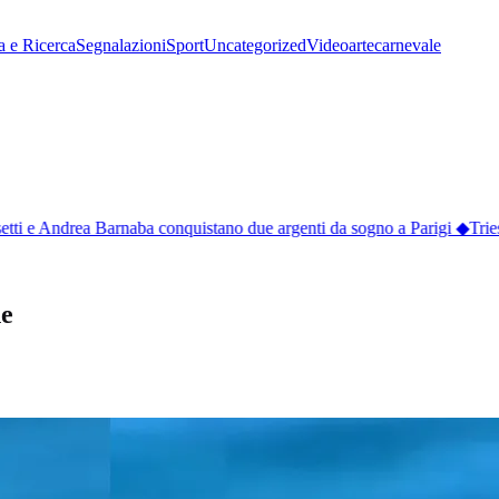
a e Ricerca
Segnalazioni
Sport
Uncategorized
Video
arte
carnevale
etti e Andrea Barnaba conquistano due argenti da sogno a Parigi
◆
Triest
he