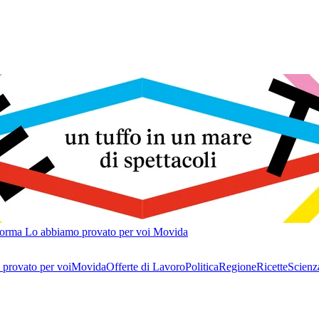
forma
Lo abbiamo provato per voi
Movida
provato per voi
Movida
Offerte di Lavoro
Politica
Regione
Ricette
Scienz