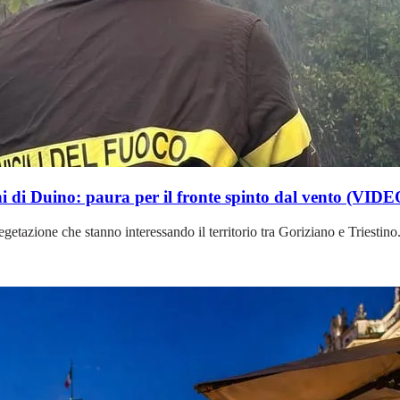
 di Duino: paura per il fronte spinto dal vento (VIDE
tazione che stanno interessando il territorio tra Goriziano e Triestino. 