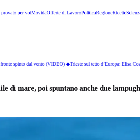
provato per voi
Movida
Offerte di Lavoro
Politica
Regione
Ricette
Scienz
fronte spinto dal vento (VIDEO)
◆
Trieste sul tetto d’Europa: Elisa Cos
ile di mare, poi spuntano anche due lampug