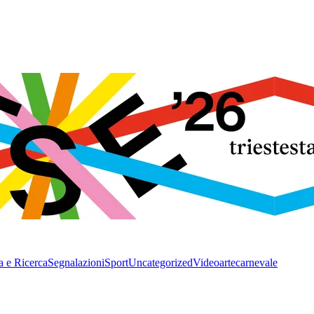
a e Ricerca
Segnalazioni
Sport
Uncategorized
Video
arte
carnevale