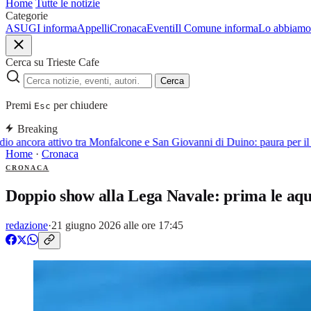
Home
Tutte le notizie
Categorie
ASUGI informa
Appelli
Cronaca
Eventi
Il Comune informa
Lo abbiamo 
Cerca su Trieste Cafe
Cerca
Premi
per chiudere
Esc
Breaking
o ancora attivo tra Monfalcone e San Giovanni di Duino: paura per il 
Home
·
Cronaca
CRONACA
Doppio show alla Lega Navale: prima le aqu
redazione
·
21 giugno 2026 alle ore 17:45