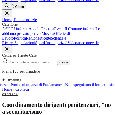
Cerca
Home
Tutte le notizie
Categorie
ASUGI informa
Appelli
Cronaca
Eventi
Il Comune informa
Lo
abbiamo provato per voi
Movida
Offerte di
Lavoro
Politica
Regione
Ricette
Scienza e
Ricerca
Segnalazioni
Sport
Uncategorized
Video
arte
carnevale
Cerca su Trieste Cafe
Cerca
Premi
per chiudere
Esc
Breaking
rieste, Porro sui ragazzi di Pradamano: «Non spegniamo il loro entusia
Home
·
Cronaca
CRONACA
Coordinamento dirigenti penitenziari, "no
a securitarismo"