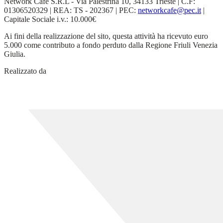
Network Cafe S.R.L - Via Palestrina 10, 34133 Trieste | C.F:
01306520329 | REA: TS - 202367 | PEC:
networkcafe@pec.it
|
Capitale Sociale i.v.: 10.000€
Ai fini della realizzazione del sito, questa attività ha ricevuto euro
5.000 come contributo a fondo perduto dalla Regione Friuli Venezia
Giulia.
Realizzato da