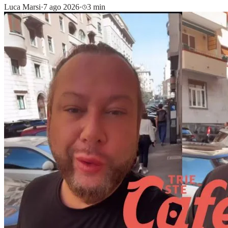
Luca Marsi
·
7 ago 2026
·
3 min