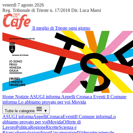
venerdì 7 agosto 2026
Reg. Tribunale di Trieste n. 17/2018
Dir. Luca Marsi
Il meglio di Trieste ogni giorno
Home
Notizie
ASUGI informa
Appelli
Cronaca
Eventi
Il Comune
informa
Lo abbiamo provato per voi
Movida
Tutte le categorie
▼
ASUGI informa
Appelli
Cronaca
Eventi
Il Comune informa
Lo
abbiamo provato per voi
Movida
Offerte di
Lavoro
Politica
Regione
Ricette
Scienza e
Ricerca
Segnalazioni
Sport
Uncategorized
Video
arte
carnevale