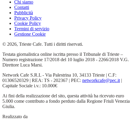
Chi siamo
Contatti
Pubblicità
Privacy Policy
Cookie Policy
Termini di servizio
Gestione Cookie
© 2026, Trieste Cafe. Tutti i diritti riservati.
Testata giornalistica online iscritta presso il Tribunale di Trieste –
Numero registrazione 17/2018 del 10 luglio 2018 - 2266/2018 V.G.
Direttore Luca Marsi.
Network Cafe S.R.L - Via Palestrina 10, 34133 Trieste | C.F:
01306520329 | REA: TS - 202367 | PEC:
networkcafe@pec.it
|
Capitale Sociale i.v.: 10.000€
Ai fini della realizzazione del sito, questa attività ha ricevuto euro
5.000 come contributo a fondo perduto dalla Regione Friuli Venezia
Giulia.
Realizzato da