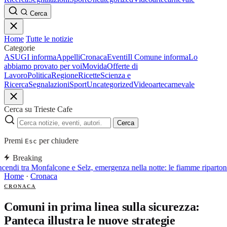
Cerca
Home
Tutte le notizie
Categorie
ASUGI informa
Appelli
Cronaca
Eventi
Il Comune informa
Lo
abbiamo provato per voi
Movida
Offerte di
Lavoro
Politica
Regione
Ricette
Scienza e
Ricerca
Segnalazioni
Sport
Uncategorized
Video
arte
carnevale
Cerca su Trieste Cafe
Cerca
Premi
per chiudere
Esc
Breaking
cendi tra Monfalcone e Selz, emergenza nella notte: le fiamme ripartono
Home
·
Cronaca
CRONACA
Comuni in prima linea sulla sicurezza:
Panteca illustra le nuove strategie