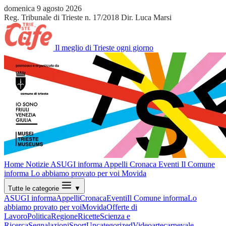
domenica 9 agosto 2026
Reg. Tribunale di Trieste n. 17/2018
Dir. Luca Marsi
Il meglio di Trieste ogni giorno
Home
Notizie
ASUGI informa
Appelli
Cronaca
Eventi
Il Comune
informa
Lo abbiamo provato per voi
Movida
Tutte le categorie
▼
ASUGI informa
Appelli
Cronaca
Eventi
Il Comune informa
Lo
abbiamo provato per voi
Movida
Offerte di
Lavoro
Politica
Regione
Ricette
Scienza e
Ricerca
Segnalazioni
Sport
Uncategorized
Video
arte
carnevale